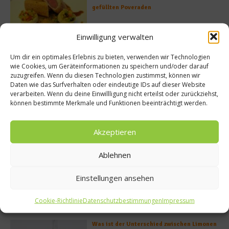
gefüllten Poveraden
Einwilligung verwalten
Rezept: Lachs-Ei-Röllchen
Um dir ein optimales Erlebnis zu bieten, verwenden wir Technologien
wie Cookies, um Geräteinformationen zu speichern und/oder darauf
zuzugreifen. Wenn du diesen Technologien zustimmst, können wir
Daten wie das Surfverhalten oder eindeutige IDs auf dieser Website
verarbeiten. Wenn du deine Einwillligung nicht erteilst oder zurückziehst,
können bestimmte Merkmale und Funktionen beeinträchtigt werden.
So bildet sich eine krosse
Schweinebratenkruste
Akzeptieren
Ablehnen
Beachcomber – Alles über das Restaurant
Heinz Beck im Forte Village Resort
Einstellungen ansehen
Cookie-Richtlinie
Datenschutzbestimmungen
Impressum
Was ist der Unterschied zwischen Limonen