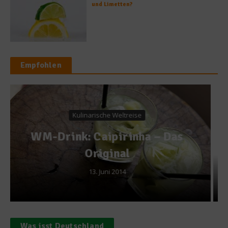
und Limetten?
Empfohlen
Gewürze & Kräuter
Wo kommen unsere
Gewürze her
21. Juni 2013
Was isst Deutschland