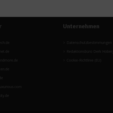
r
Unternehmen
ech.de
Datenschutzbestimmungen
net.de
Redaktionsbüro Derk Hober
andmore.de
Cookie-Richtlinie (EU)
ten.de
de
luxurious.com
ity.de