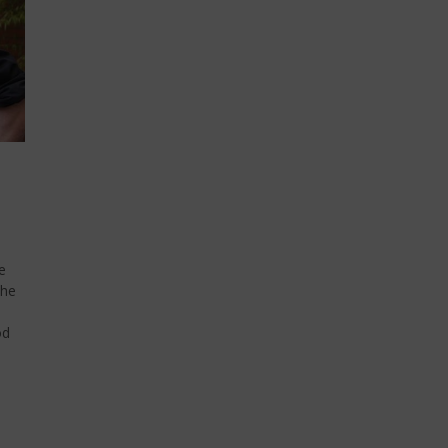
e
che
od