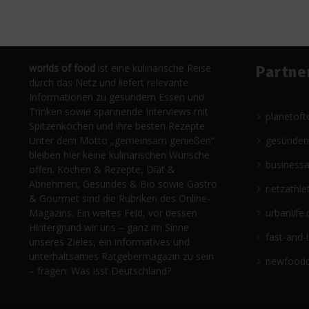
worlds of food
ist eine kulinarische Reise
Partne
durch das Netz und liefert relevante
Informationen zu gesundem Essen und
Trinken sowie spannende Interviews mit
planetoft
Spitzenköchen und ihre besten Rezepte.
Unter dem Motto „gemeinsam genießen“
gesünder
bleiben hier keine kulinarischen Wünsche
business
offen. Kochen & Rezepte, Diät &
Abnehmen, Gesundes & Bio sowie Gastro
netzathle
& Gourmet sind die Rubriken des Online-
Magazins. Ein weites Feld, vor dessen
urbanlife.
Hintergrund wir uns – ganz im Sinne
fast-and-
unseres Zieles, ein informatives und
unterhaltsames Ratgebermagazin zu sein
newfoodc
– fragen: Was isst Deutschland?