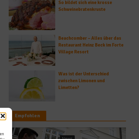
So bildet sich eine krosse
Schweinebratenkruste
Beachcomber – Alles über das
Restaurant Heinz Beck im Forte
Village Resort
Was ist der Unterschied
zwischen Limonen und
Limetten?
Empfohlen
sen