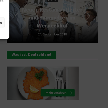
IDs
Spitzenköche
tleiter
Köche à la Carte:
r im
Gaggan Anand
en
f
19. September 2021
8
Was isst Deutschland