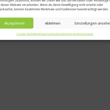
hnologien zustimmst, können wir Daten wie das Surfverhalten oder eindeutige 
 dieser Website verarbeiten. Wenn du deine Einwillligung nicht erteilst oder
Neuer Restauran
ückziehst, können bestimmte Merkmale und Funktionen beeinträchtigt werden.
und Sommelie
Akzeptieren
Ablehnen
Einstellungen anseh
Werneckho
Cookie-Richtlinie
Datenschutzbestimmungen
Impressum
21. September 201