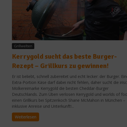
Grillwelten
Kerrygold sucht das beste Burger-
Rezept – Grillkurs zu gewinnen!
Er ist beliebt, schnell zubereitet und echt lecker: der Burger. Ein
Extra-Portion Käse darf dabei nicht fehlen, daher sucht die iris
Molkereimarke Kerrygold die besten Cheddar-Burger
Deutschlands. Zum Üben verlosen Kerrygold und worlds of fo
einen Grillkurs bei Spitzenkoch Shane McMahon in München –
inklusive Anreise und Unterkunft!...
Weiterlesen