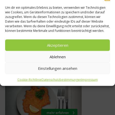
Um dir ein optimales Erlebnis zu bieten, verwenden wir Technologien
wie Cookies, um Geräteinformationen zu speichern und/oder darauf
News
zuzugreifen. Wenn du diesen Technologien zustimmst, können wir
s
Daten wie das Surfverhalten oder eindeutige IDs auf dieser Website
eat&STYLE 2014 
verarbeiten. Wenn du deine Einwillligung nicht erteilst oder zurückziehst,
 Woche: 5,4
können bestimmte Merkmale und Funktionen beeinträchtigt werden.
Von der Nische z
r 2012
3. September 20
Akzeptieren
Ablehnen
Einstellungen ansehen
Was isst Deutschland
Cookie-Richtlinie
Datenschutzbestimmungen
Impressum