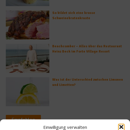
So bildet sich eine krosse
Schweinebratenkruste
Beachcomber – Alles über das Restaurant
Heinz Beck im Forte Village Resort
Was ist der Unterschied zwischen Limonen
und Limetten?
Empfohlen
Einwilligung verwalten