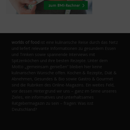
worlds of food
ist eine kulinarische Reise durch das Netz
und liefert relevante Informationen zu gesundem Essen
und Trinken sowie spannende Interviews mit
Spitzenköchen und ihre besten Rezepte. Unter dem
Motto „gemeinsam genießen“ bleiben hier keine
kulinarischen Wünsche offen. Kochen & Rezepte, Diät &
Abnehmen, Gesundes & Bio sowie Gastro & Gourmet
sind die Rubriken des Online-Magazins. Ein weites Feld,
vor dessen Hintergrund wir uns – ganz im Sinne unseres
Zieles, ein informatives und unterhaltsames
Ratgebermagazin zu sein – fragen: Was isst
Deutschland?