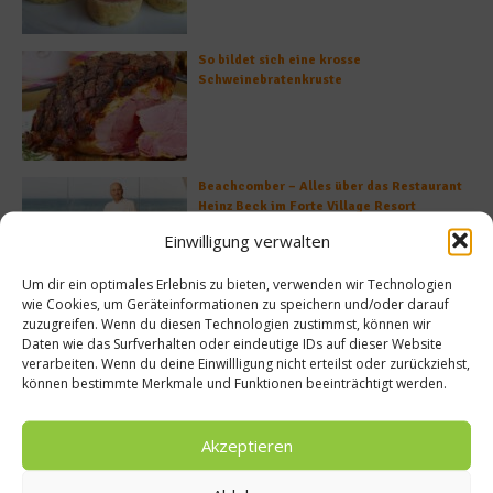
So bildet sich eine krosse
Schweinebratenkruste
Beachcomber – Alles über das Restaurant
Heinz Beck im Forte Village Resort
Einwilligung verwalten
Um dir ein optimales Erlebnis zu bieten, verwenden wir Technologien
wie Cookies, um Geräteinformationen zu speichern und/oder darauf
Was ist der Unterschied zwischen Limonen
zuzugreifen. Wenn du diesen Technologien zustimmst, können wir
und Limetten?
Daten wie das Surfverhalten oder eindeutige IDs auf dieser Website
verarbeiten. Wenn du deine Einwillligung nicht erteilst oder zurückziehst,
können bestimmte Merkmale und Funktionen beeinträchtigt werden.
Akzeptieren
Empfohlen