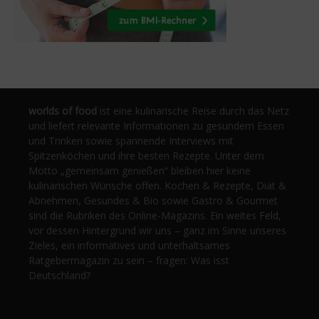
worlds of food
ist eine kulinarische Reise durch das Netz
und liefert relevante Informationen zu gesundem Essen
und Trinken sowie spannende Interviews mit
Spitzenköchen und ihre besten Rezepte. Unter dem
Motto „gemeinsam genießen“ bleiben hier keine
kulinarischen Wünsche offen. Kochen & Rezepte, Diät &
Abnehmen, Gesundes & Bio sowie Gastro & Gourmet
sind die Rubriken des Online-Magazins. Ein weites Feld,
vor dessen Hintergrund wir uns – ganz im Sinne unseres
Zieles, ein informatives und unterhaltsames
Ratgebermagazin zu sein – fragen: Was isst
Deutschland?