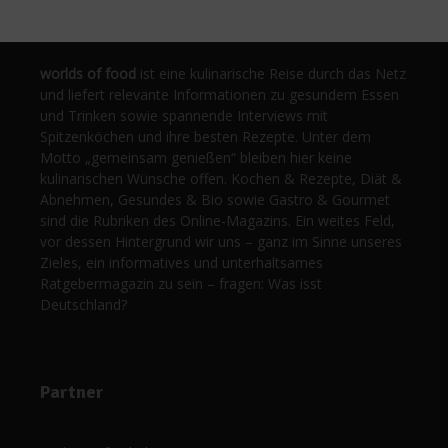
worlds of food
ist eine kulinarische Reise durch das Netz
und liefert relevante Informationen zu gesundem Essen
und Trinken sowie spannende Interviews mit
Spitzenköchen und ihre besten Rezepte. Unter dem
Motto „gemeinsam genießen“ bleiben hier keine
kulinarischen Wünsche offen. Kochen & Rezepte, Diät &
Abnehmen, Gesundes & Bio sowie Gastro & Gourmet
sind die Rubriken des Online-Magazins. Ein weites Feld,
vor dessen Hintergrund wir uns – ganz im Sinne unseres
Zieles, ein informatives und unterhaltsames
Ratgebermagazin zu sein – fragen: Was isst
Deutschland?
Partner