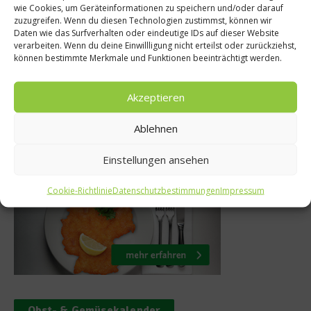
Restaurant C
wie Cookies, um Geräteinformationen zu speichern und/oder darauf
n in Umfrage
zuzugreifen. Wenn du diesen Technologien zustimmst, können wir
Transalpines Fine 
Daten wie das Surfverhalten oder eindeutige IDs auf dieser Website
n
verarbeiten. Wenn du deine Einwillligung nicht erteilst oder zurückziehst,
Luzern
können bestimmte Merkmale und Funktionen beeinträchtigt werden.
r 2016
12. September 20
Akzeptieren
Ablehnen
Was isst Deutschland
Einstellungen ansehen
Cookie-Richtlinie
Datenschutzbestimmungen
Impressum
Obst- & Gemüsekalender