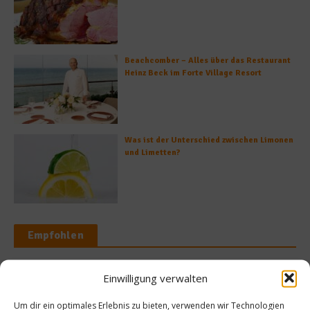
Beachcomber – Alles über das Restaurant
Heinz Beck im Forte Village Resort
Was ist der Unterschied zwischen Limonen
und Limetten?
Empfohlen
Einwilligung verwalten
Reise
s
Um dir ein optimales Erlebnis zu bieten, verwenden wir Technologien