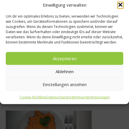
Einwilligung verwalten
Empfohlen
Um dir ein optimales Erlebnis zu bieten, verwenden wir Technologien
wie Cookies, um Geräteinformationen zu speichern und/oder darauf
zuzugreifen. Wenn du diesen Technologien zustimmst, können wir
Daten wie das Surfverhalten oder eindeutige IDs auf dieser Website
verarbeiten. Wenn du deine Einwillligung nicht erteilst oder zurückziehst,
Gesundes & Bio
r Backspaß
können bestimmte Merkmale und Funktionen beeinträchtigt werden.
Saisonkalender 
r Groß und
Akzeptieren
n
20. Juli 2011
 2019
Ablehnen
Einstellungen ansehen
Was isst Deutschland
Cookie-Richtlinie
Datenschutzbestimmungen
Impressum