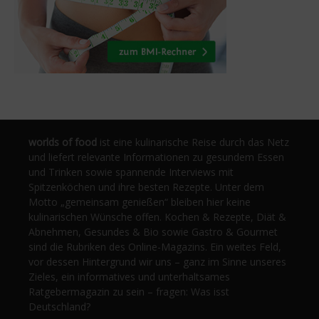
worlds of food
ist eine kulinarische Reise durch das Netz
und liefert relevante Informationen zu gesundem Essen
und Trinken sowie spannende Interviews mit
Spitzenköchen und ihre besten Rezepte. Unter dem
Motto „gemeinsam genießen“ bleiben hier keine
kulinarischen Wünsche offen. Kochen & Rezepte, Diät &
Abnehmen, Gesundes & Bio sowie Gastro & Gourmet
sind die Rubriken des Online-Magazins. Ein weites Feld,
vor dessen Hintergrund wir uns – ganz im Sinne unseres
Zieles, ein informatives und unterhaltsames
Ratgebermagazin zu sein – fragen: Was isst
Deutschland?