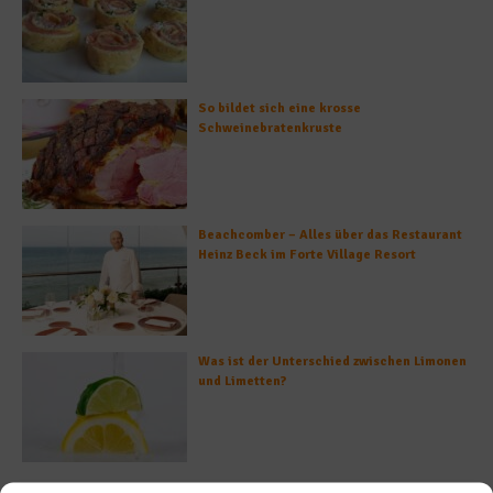
So bildet sich eine krosse
Schweinebratenkruste
Beachcomber – Alles über das Restaurant
Heinz Beck im Forte Village Resort
Was ist der Unterschied zwischen Limonen
und Limetten?