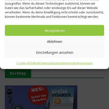
zuzugreifen. Wenn du diesen Technologien zustimmst, können wir
Gastro & Gourmet
Daten wie das Surfverhalten oder eindeutige IDs auf dieser Website
Jetzt Tickets für die eat&STYLE 2011 sichern
verarbeiten. Wenn du deine Einwillligung nicht erteilst oder zurückziehst,
können bestimmte Merkmale und Funktionen beeinträchtigt werden.
Auch in diesem Jahr macht die größte Publikumsmesse für
Genuss, Gastlichkeit und Lifestyle wieder in vier Städten
Akzeptieren
Deutschlands Station: Köln, München, Nürnberg und Stuttgart.
Neben der Präsentation ausgewählter Qualitätsprodukte bietet
die eat&STYLE ein attraktives Rahmenprogramm, unter
Ablehnen
anderem mit bekannten Spitzenköchen wie Stefan Marquard,
Tim Mälzer oder Johann Lafer. Der Ticketverkauf ist bereits
Einstellungen ansehen
gestartet! worlds of...
Cookie-Richtlinie
Datenschutzbestimmungen
Impressum
Weiterlesen
Buchtipp