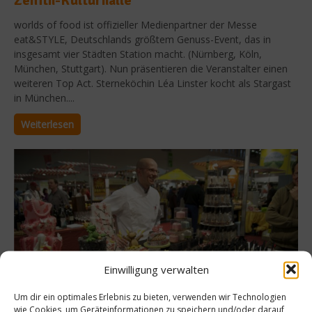
Zenith-Kulturhalle
worlds of food ist offizieller Medienpartner der Messe
eat&STYLE, Deutschlands größtem Genuss-Event, das in
insgesamt vier Städten Station macht. (Nürnberg, Köln,
München, Stuttgart). Nun präsentieren die Veranstalter einen
weiteren Top Act. Sterneköchin Léa Linster kocht als Stargast
in München....
Weiterlesen
Einwilligung verwalten
Um dir ein optimales Erlebnis zu bieten, verwenden wir Technologien
wie Cookies, um Geräteinformationen zu speichern und/oder darauf