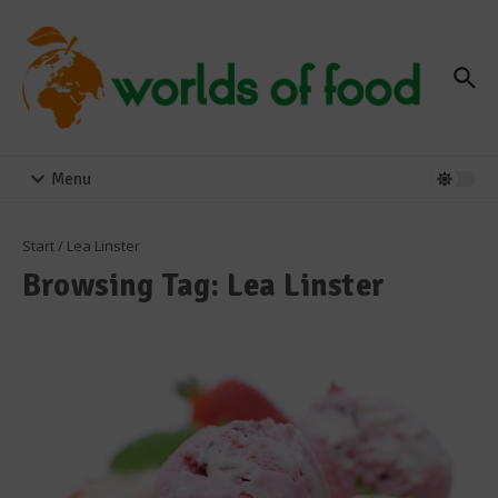
Zum Inhalt springen
Menu
Start
/
Lea Linster
Browsing Tag: Lea Linster