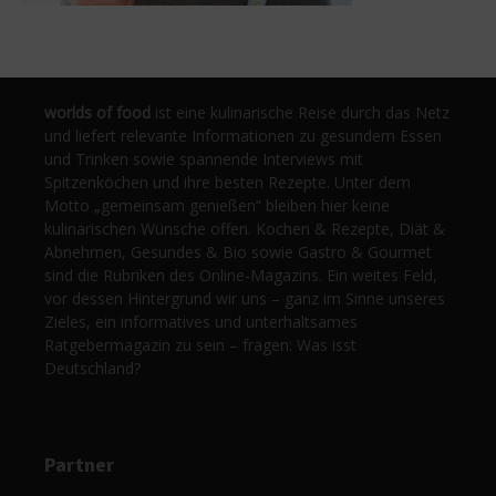
worlds of food
ist eine kulinarische Reise durch das Netz
und liefert relevante Informationen zu gesundem Essen
und Trinken sowie spannende Interviews mit
Spitzenköchen und ihre besten Rezepte. Unter dem
Motto „gemeinsam genießen“ bleiben hier keine
kulinarischen Wünsche offen. Kochen & Rezepte, Diät &
Abnehmen, Gesundes & Bio sowie Gastro & Gourmet
sind die Rubriken des Online-Magazins. Ein weites Feld,
vor dessen Hintergrund wir uns – ganz im Sinne unseres
Zieles, ein informatives und unterhaltsames
Ratgebermagazin zu sein – fragen: Was isst
Deutschland?
Partner