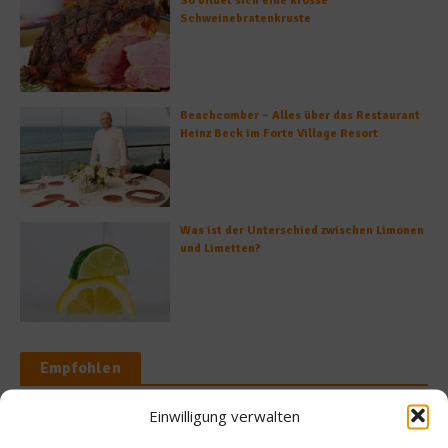
So bildet sich eine krosse
Schweinebratenkruste
Beachcomber – Alles über das Restaurant
Heinz Beck im Forte Village Resort
Was ist der Unterschied zwischen Limonen
und Limetten?
Empfohlen
Einwilligung verwalten