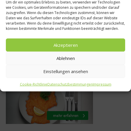
Um dir ein optimales Erlebnis zu bieten, verwenden wir Technologien
Reze
wie Cookies, um Geräteinformationen zu speichern und/oder darauf
Rezepte
zuzugreifen. Wenn du diesen Technologien zustimmst, können wir
Knusprige Frü
Daten wie das Surfverhalten oder eindeutige IDs auf dieser Website
 im Loch
verarbeiten. Wenn du deine Einwillligung nicht erteilst oder zurückziehst,
mit pikan
können bestimmte Merkmale und Funktionen beeinträchtigt werden.
. April 2015
8. Oktob
Akzeptieren
Ablehnen
Was isst Deutschland
Einstellungen ansehen
Cookie-Richtlinie
Datenschutzbestimmungen
Impressum