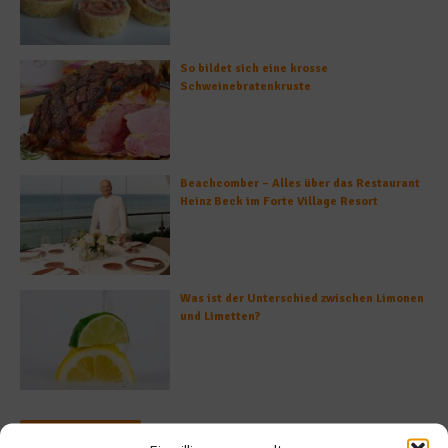
So bildet sich eine krosse
Schweinebratenkruste
Beachcomber – Alles über das Restaurant
Heinz Beck im Forte Village Resort
Was ist der Unterschied zwischen Limonen
und Limetten?
Empfohlen