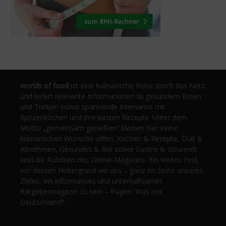
worlds of food
ist eine kulinarische Reise durch das Netz
und liefert relevante Informationen zu gesundem Essen
und Trinken sowie spannende Interviews mit
Spitzenköchen und ihre besten Rezepte. Unter dem
Motto „gemeinsam genießen“ bleiben hier keine
kulinarischen Wünsche offen. Kochen & Rezepte, Diät &
Abnehmen, Gesundes & Bio sowie Gastro & Gourmet
sind die Rubriken des Online-Magazins. Ein weites Feld,
vor dessen Hintergrund wir uns – ganz im Sinne unseres
Zieles, ein informatives und unterhaltsames
Ratgebermagazin zu sein – fragen: Was isst
Deutschland?