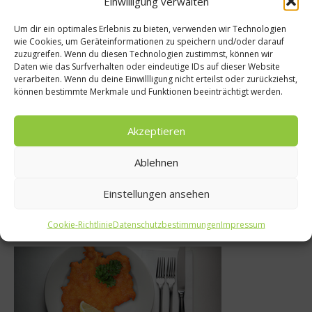
Einwilligung verwalten
Um dir ein optimales Erlebnis zu bieten, verwenden wir Technologien
wie Cookies, um Geräteinformationen zu speichern und/oder darauf
Rezepte
Gourmet
zuzugreifen. Wenn du diesen Technologien zustimmst, können wir
Daten wie das Surfverhalten oder eindeutige IDs auf dieser Website
Rezept: Wrap
ht gebe ich
verarbeiten. Wenn du deine Einwillligung nicht erteilst oder zurückziehst,
können bestimmte Merkmale und Funktionen beeinträchtigt werden.
Ziegenkäse, Ma
 – Interview
Avocado
 Rodriguez
Akzeptieren
14. Juli 2015
2017
Ablehnen
Einstellungen ansehen
Was isst Deutschland
Cookie-Richtlinie
Datenschutzbestimmungen
Impressum