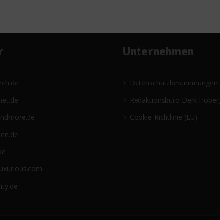
r
Unternehmen
ech.de
Datenschutzbestimmungen
net.de
Redaktionsbüro Derk Hober
andmore.de
Cookie-Richtlinie (EU)
ten.de
de
luxurious.com
ity.de