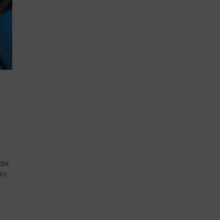
 der
nts