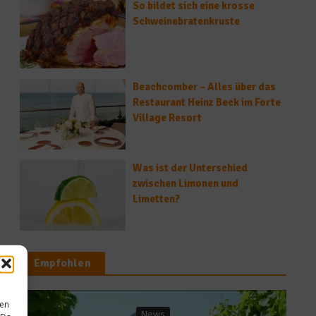
So bildet sich eine krosse
Schweinebratenkruste
Beachcomber – Alles über das
Restaurant Heinz Beck im Forte
Village Resort
Was ist der Unterschied
zwischen Limonen und
Limetten?
Empfohlen
News
sen
ews