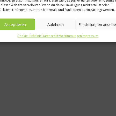
hnologien zustimmst, können wir Daten wie das Surfverhalten oder eindeutige 
 dieser Website verarbeiten. Wenn du deine Einwillligung nicht erteilst oder
Kabinett
ückziehst, können bestimmte Merkmale und Funktionen beeinträchtigt werden.
Änder
Akzeptieren
Ablehnen
Einstellungen anseh
Weing
Cookie-Richtlinie
Datenschutzbestimmungen
Impressum
30. A