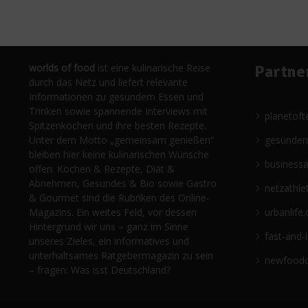
worlds of food
ist eine kulinarische Reise
Partne
durch das Netz und liefert relevante
Informationen zu gesundem Essen und
Trinken sowie spannende Interviews mit
planetoft
Spitzenköchen und ihre besten Rezepte.
Unter dem Motto „gemeinsam genießen“
gesünder
bleiben hier keine kulinarischen Wünsche
business
offen. Kochen & Rezepte, Diät &
Abnehmen, Gesundes & Bio sowie Gastro
netzathle
& Gourmet sind die Rubriken des Online-
Magazins. Ein weites Feld, vor dessen
urbanlife.
Hintergrund wir uns – ganz im Sinne
fast-and-
unseres Zieles, ein informatives und
unterhaltsames Ratgebermagazin zu sein
newfoodc
– fragen: Was isst Deutschland?