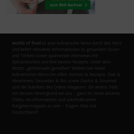
worlds of food
ist eine kulinarische Reise durch das Netz
und liefert relevante Informationen zu gesundem Essen
und Trinken sowie spannende Interviews mit
Spitzenköchen und ihre besten Rezepte. Unter dem
Motto „gemeinsam genießen“ bleiben hier keine
kulinarischen Wünsche offen. Kochen & Rezepte, Diät &
Abnehmen, Gesundes & Bio sowie Gastro & Gourmet
sind die Rubriken des Online-Magazins. Ein weites Feld,
vor dessen Hintergrund wir uns – ganz im Sinne unseres
Zieles, ein informatives und unterhaltsames
Ratgebermagazin zu sein – fragen: Was isst
Deutschland?