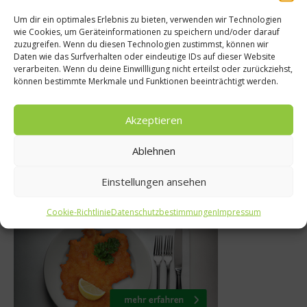
Um dir ein optimales Erlebnis zu bieten, verwenden wir Technologien
wie Cookies, um Geräteinformationen zu speichern und/oder darauf
zuzugreifen. Wenn du diesen Technologien zustimmst, können wir
Küchentipps
Daten wie das Surfverhalten oder eindeutige IDs auf dieser Website
t tollem
verarbeiten. Wenn du deine Einwillligung nicht erteilst oder zurückziehst,
Wie viel ist eine Pris
können bestimmte Merkmale und Funktionen beeinträchtigt werden.
el
4. Oktober 2013
Akzeptieren
Ablehnen
Einstellungen ansehen
Was isst Deutschland
Cookie-Richtlinie
Datenschutzbestimmungen
Impressum