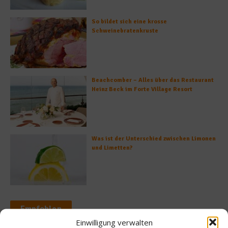
So bildet sich eine krosse
Schweinebratenkruste
Beachcomber – Alles über das Restaurant
Heinz Beck im Forte Village Resort
Was ist der Unterschied zwischen Limonen
und Limetten?
Empfohlen
Einwilligung verwalten