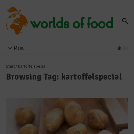
Zum Inhalt springen
Menu
Start
/
kartoffelspecial
Browsing Tag: kartoffelspecial