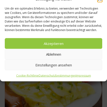
Rezepte
Um dir ein optimales Erlebnis zu bieten, verwenden wir Technologien
wie Cookies, um Geräteinformationen zu speichern und/oder darauf
Rezept: Tiroler Gröstl
zuzugreifen. Wenn du diesen Technologien zustimmst, können wir
Daten wie das Surfverhalten oder eindeutige IDs auf dieser Website
Die Tiroler Tourismusregion Lechtal/Reutte setzt in diesem
verarbeiten. Wenn du deine Einwillligung nicht erteilst oder zurückziehst,
Winter voll auf den Genuss. Sei es beim Wandern in der
können bestimmte Merkmale und Funktionen beeinträchtigt werden.
Naturparkregion oder aber bei der Einkehr in eine der
zahlreichen Hütten. Wir haben die passenden Rezepte. Den
Anfang macht ein Tiroler Gröstl....
Akzeptieren
Weiterlesen
Ablehnen
Einstellungen ansehen
Cookie-Richtlinie
Datenschutzbestimmungen
Impressum