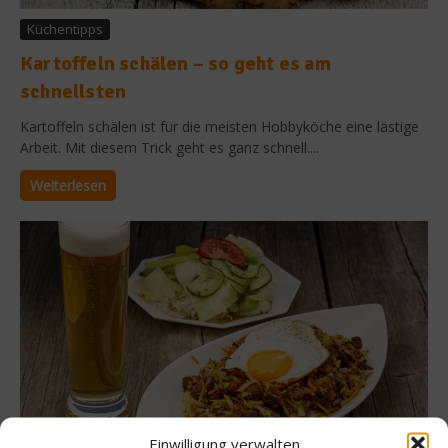
Küchentipps
Kartoffeln schälen – so geht es am
schnellsten
Kartoffeln schälen ist für die meisten Hobbyköche eine lästige
Arbeit. Mit diesem Trick geht es ganz schnell....
Weiterlesen
Einwilligung verwalten