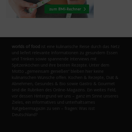
worlds of food
ist eine kulinarische Reise durch das Netz
und liefert relevante Informationen zu gesundem Essen
und Trinken sowie spannende Interviews mit
Spitzenköchen und ihre besten Rezepte. Unter dem
Motto „gemeinsam genießen“ bleiben hier keine
kulinarischen Wünsche offen. Kochen & Rezepte, Diät &
Abnehmen, Gesundes & Bio sowie Gastro & Gourmet
sind die Rubriken des Online-Magazins. Ein weites Feld,
vor dessen Hintergrund wir uns – ganz im Sinne unseres
Zieles, ein informatives und unterhaltsames
Ratgebermagazin zu sein – fragen: Was isst
Deutschland?