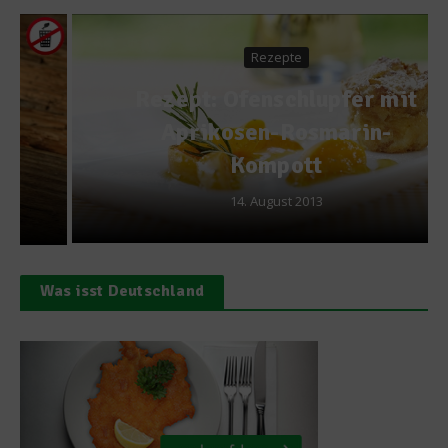
Rezepte
Rezept: Ofenschlupfer mit
Aprikosen-Rosmarin-
Kompott
14. August 2013
Was isst Deutschland