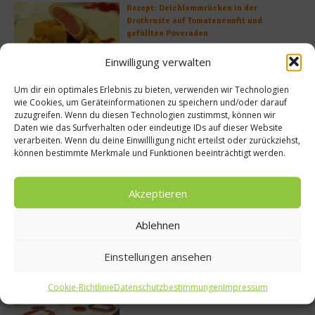
Rezept: Deichlammrücken in der
Brotkruste auf Tomatenconfit und
gefüllten Poveraden
Einwilligung verwalten
Um dir ein optimales Erlebnis zu bieten, verwenden wir Technologien
Rezept: Lachs-Ei-Röllchen
wie Cookies, um Geräteinformationen zu speichern und/oder darauf
zuzugreifen. Wenn du diesen Technologien zustimmst, können wir
Daten wie das Surfverhalten oder eindeutige IDs auf dieser Website
verarbeiten. Wenn du deine Einwillligung nicht erteilst oder zurückziehst,
können bestimmte Merkmale und Funktionen beeinträchtigt werden.
So bildet sich eine krosse
Schweinebratenkruste
Akzeptieren
Ablehnen
Beachcomber – Alles über das Restaurant
Einstellungen ansehen
Heinz Beck im Forte Village Resort
Cookie-Richtlinie
Datenschutzbestimmungen
Impressum