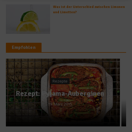
Was ist der Unterschied zwischen Limonen
und Limetten?
Empfohlen
News
Countdown zum Koch des
en
Jahres
7. August 2013