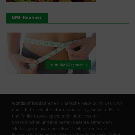
BMI-Rechner
worlds of food
ist eine kulinarische Reise durch das Netz
und liefert relevante Informationen zu gesundem Essen
und Trinken sowie spannende Interviews mit
Spitzenköchen und ihre besten Rezepte. Unter dem
Motto „gemeinsam genießen“ bleiben hier keine
kulinarischen Wünsche offen. Kochen & Rezepte, Diät &