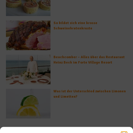
So bildet sich eine krosse
Schweinebratenkruste
Beachcomber – Alles über das Restaurant
Heinz Beck im Forte Village Resort
Was ist der Unterschied zwischen Limonen
und Limetten?
Empfohlen