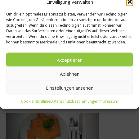
Einwilligung verwalten
Um dir ein optimales Erlebnis zu bieten, verwenden wir Technologien
wie Cookies, um Geräteinformationen zu speichern und/oder darauf
Gesundes & B
zuzugreifen. Wenn du diesen Technologien zustimmst, können wir
ise
Daten wie das Surfverhalten oder eindeutige IDs auf dieser Website
Die Tonkabo
verarbeiten. Wenn du deine Einwillligung nicht erteilst oder zurückziehst,
0 Best Hotels
können bestimmte Merkmale und Funktionen beeinträchtigt werden.
Verwendun
ere in London
Inhaltsst
Akzeptieren
i 2023
13. Mai 201
Ablehnen
Einstellungen ansehen
Was isst Deutschland
Cookie-Richtlinie
Datenschutzbestimmungen
Impressum