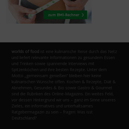
worlds of food
ist eine kulinarische Reise durch das Netz
und liefert relevante Informationen zu gesundem Essen
und Trinken sowie spannende Interviews mit
Spitzenköchen und ihre besten Rezepte. Unter dem
Motto „gemeinsam genießen“ bleiben hier keine
kulinarischen Wünsche offen. Kochen & Rezepte, Diät &
Abnehmen, Gesundes & Bio sowie Gastro & Gourmet
sind die Rubriken des Online-Magazins. Ein weites Feld,
vor dessen Hintergrund wir uns – ganz im Sinne unseres
Zieles, ein informatives und unterhaltsames
Ratgebermagazin zu sein – fragen: Was isst
Deutschland?