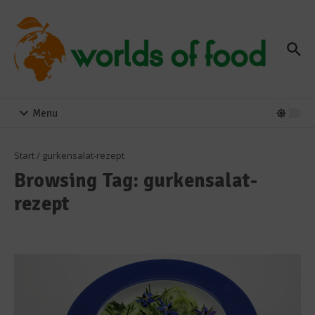
Zum Inhalt springen
Menu
Start
/
gurkensalat-rezept
Browsing Tag: gurkensalat-
rezept