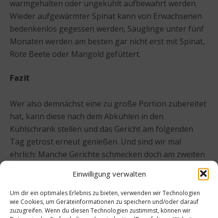
warmgehalten oder ungekühlt aufbewahrt werden.
Wieder aufgewärmter Spinat kann von Erwachsenen
bedenkenlos gegessen werden, Säuglinge unter fünf
Monaten werden am besten gar nicht erst mit Spinat,
Rote Beete oder Mangold gefüttert.
Fazit
Wer also demnächst eine zu große Portion zubereitet
hat, kann diese nach dem Abkühlen in den
Kühlschrank stellen und das Gericht am folgenden
Tag getrost erneut genießen. Und sind wir mal
ehrlich: Manche Gerichte schmecken doch am zweiten
Tag sogar noch viel besser.
Einwilligung verwalten
Um dir ein optimales Erlebnis zu bieten, verwenden wir Technologien
wie Cookies, um Geräteinformationen zu speichern und/oder darauf
zuzugreifen. Wenn du diesen Technologien zustimmst, können wir
Beitrag teilen