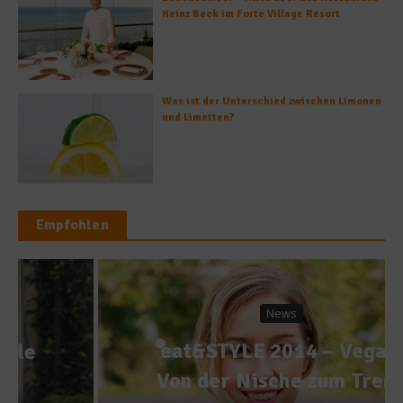
Heinz Beck im Forte Village Resort
Was ist der Unterschied zwischen Limonen
und Limetten?
Empfohlen
News
eat&STYLE 2014 – Vegan:
Von der Nische zum Trend