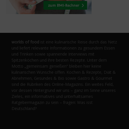
worlds of food
ist eine kulinarische Reise durch das Netz
und liefert relevante Informationen zu gesundem Essen
und Trinken sowie spannende Interviews mit
Spitzenköchen und ihre besten Rezepte. Unter dem
Motto „gemeinsam genießen“ bleiben hier keine
kulinarischen Wünsche offen. Kochen & Rezepte, Diät &
Abnehmen, Gesundes & Bio sowie Gastro & Gourmet
sind die Rubriken des Online-Magazins. Ein weites Feld,
vor dessen Hintergrund wir uns – ganz im Sinne unseres
Zieles, ein informatives und unterhaltsames
Ratgebermagazin zu sein – fragen: Was isst
Deutschland?