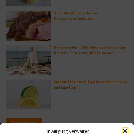
So bildet sich eine krosse
Schweinebratenkruste
Beachcomber – Alles über das Restaurant
Heinz Beck im Forte Village Resort
Was ist der Unterschied zwischen Limonen
und Limetten?
Empfohlen
Einwilligung verwalten