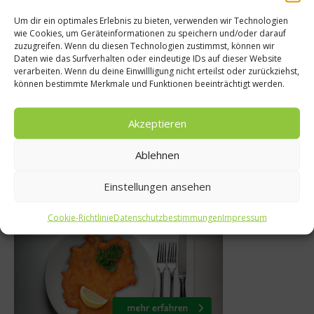
Um dir ein optimales Erlebnis zu bieten, verwenden wir Technologien
wie Cookies, um Geräteinformationen zu speichern und/oder darauf
News
Ko
zuzugreifen. Wenn du diesen Technologien zustimmst, können wir
Daten wie das Surfverhalten oder eindeutige IDs auf dieser Website
ASSE, KOCHEN! um
NoMad – Da
verarbeiten. Wenn du deine Einwillligung nicht erteilst oder zurückziehst,
können bestimmte Merkmale und Funktionen beeinträchtigt werden.
die Welt
Dan
22. September 2014
16. 
Akzeptieren
Ablehnen
Einstellungen ansehen
Was isst Deutschland
Cookie-Richtlinie
Datenschutzbestimmungen
Impressum