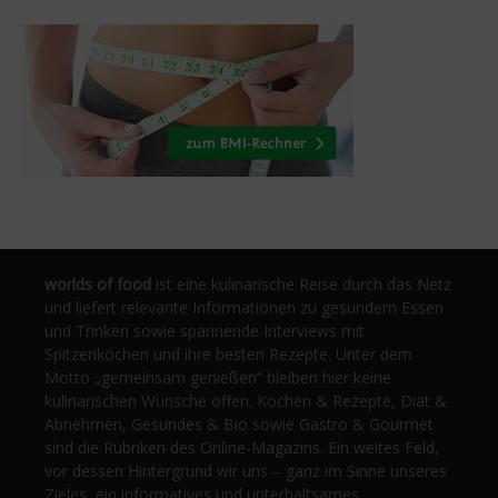
worlds of food
ist eine kulinarische Reise durch das Netz
und liefert relevante Informationen zu gesundem Essen
und Trinken sowie spannende Interviews mit
Spitzenköchen und ihre besten Rezepte. Unter dem
Motto „gemeinsam genießen“ bleiben hier keine
kulinarischen Wünsche offen. Kochen & Rezepte, Diät &
Abnehmen, Gesundes & Bio sowie Gastro & Gourmet
sind die Rubriken des Online-Magazins. Ein weites Feld,
vor dessen Hintergrund wir uns – ganz im Sinne unseres
Zieles, ein informatives und unterhaltsames