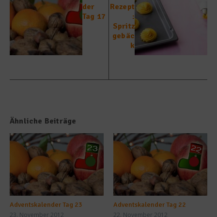
der
Rezept
Tag 17
:
Spritz
gebäc
k
Ähnliche Beiträge
Adventskalender Tag 23
Adventskalender Tag 22
23. November 2012
22. November 2012