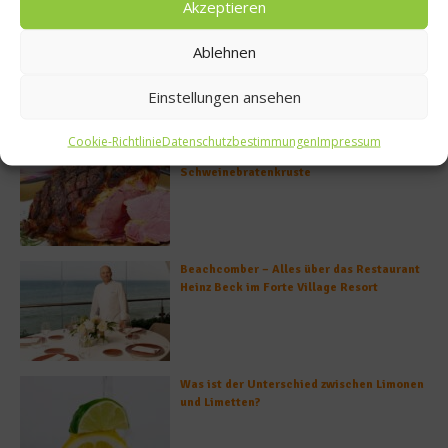
Akzeptieren
Rezept: Lachs-Ei-Röllchen
Ablehnen
Einstellungen ansehen
Cookie-Richtlinie
Datenschutzbestimmungen
Impressum
So bildet sich eine krosse
Schweinebratenkruste
Beachcomber – Alles über das Restaurant
Heinz Beck im Forte Village Resort
Was ist der Unterschied zwischen Limonen
und Limetten?