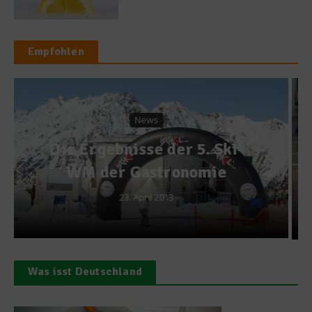
Empfohlen
Ratgeber Gesundheit
Der Unterschied zwischen
gesättigten und
ungesättigten Fettsäuren
14. März 2018
Was isst Deutschland