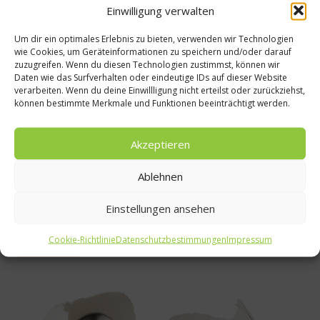
Einwilligung verwalten
Um dir ein optimales Erlebnis zu bieten, verwenden wir Technologien
wie Cookies, um Geräteinformationen zu speichern und/oder darauf
zuzugreifen. Wenn du diesen Technologien zustimmst, können wir
Unkategorisiert
Daten wie das Surfverhalten oder eindeutige IDs auf dieser Website
verarbeiten. Wenn du deine Einwillligung nicht erteilst oder zurückziehst,
Dioxin im Essen – Was ist Dioxin und welche
können bestimmte Merkmale und Funktionen beeinträchtigt werden.
Folgen hat es.
Akzeptieren
Dioxin-Alarm in Deutschland. Verseuchtes Tierfutter sorgt
derzeit für Unruhe. Wie viele Tiere dieses Futter bekommen
haben, ist derzeit noch unklar. Es mangelt an aktuellen und
Ablehnen
klaren Informationen. Was sind also die Folgen für den
Verbraucher, auf welche Regeln sollte man achten und was ist
Einstellungen ansehen
eigentlich Dioxin? ...
Cookie-Richtlinie
Datenschutzbestimmungen
Impressum
Weiterlesen