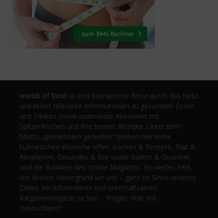
worlds of food
ist eine kulinarische Reise durch das Netz
und liefert relevante Informationen zu gesundem Essen
und Trinken sowie spannende Interviews mit
Spitzenköchen und ihre besten Rezepte. Unter dem
Motto „gemeinsam genießen“ bleiben hier keine
kulinarischen Wünsche offen. Kochen & Rezepte, Diät &
Abnehmen, Gesundes & Bio sowie Gastro & Gourmet
sind die Rubriken des Online-Magazins. Ein weites Feld,
vor dessen Hintergrund wir uns – ganz im Sinne unseres
Zieles, ein informatives und unterhaltsames
Ratgebermagazin zu sein – fragen: Was isst
Deutschland?