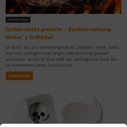
Kochbücher
Grillen leicht gemacht – Buchvorstellung:
Weber´s Grillbibel
Ein Buch, das sich verheißungsvoll die „Grillbibel“ nennt, sollte
man sich zu Beginn einer langen Grillsaison mal genauer
anschauen. worlds of food stellt das umfangreiche Werk des
US-Amerikaners Jamie Purviance vor....
Weiterlesen