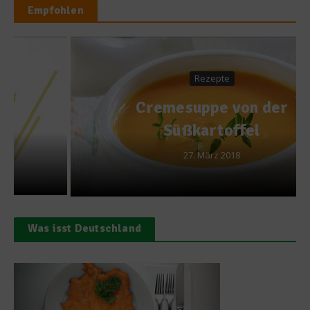
Empfohlen
Rezepte
Cremesuppe von der
Süßkartoffel
27. März 2018
Was isst Deutschland