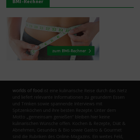
BMI-Rechner
worlds of food
ist eine kulinarische Reise durch das Netz
und liefert relevante Informationen zu gesundem Essen
und Trinken sowie spannende Interviews mit
Spitzenköchen und ihre besten Rezepte. Unter dem
Motto „gemeinsam genießen“ bleiben hier keine
kulinarischen Wünsche offen. Kochen & Rezepte, Diät &
Abnehmen, Gesundes & Bio sowie Gastro & Gourmet
sind die Rubriken des Online-Magazins. Ein weites Feld,