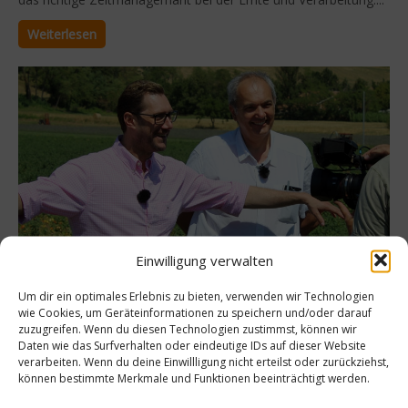
Weiterlesen
Einwilligung verwalten
Kochen & Rezepte
Um dir ein optimales Erlebnis zu bieten, verwenden wir Technologien
wie Cookies, um Geräteinformationen zu speichern und/oder darauf
Wie kommt die Tomate in die Dose – Teil 1
zuzugreifen. Wenn du diesen Technologien zustimmst, können wir
Daten wie das Surfverhalten oder eindeutige IDs auf dieser Website
Mirko Reeh begibt sich mit der Kamera auf kulinarische Reise
verarbeiten. Wenn du deine Einwillligung nicht erteilst oder zurückziehst,
nach Italien, um zu erfahren, wie die Tomatenernte abläuft
können bestimmte Merkmale und Funktionen beeinträchtigt werden.
und wie die Tomaten zu den Produkten weiterverarbeitet