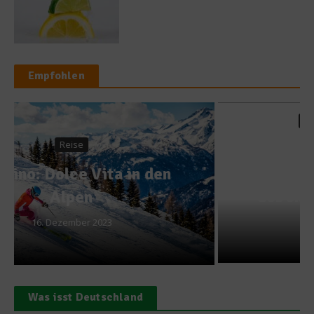
Empfohlen
Stoppt die Verschwendung
Teller statt Tonne –Slow
Food-Initiative gegen
Lebensmittelverschwendun
g
6. November 2012
Was isst Deutschland