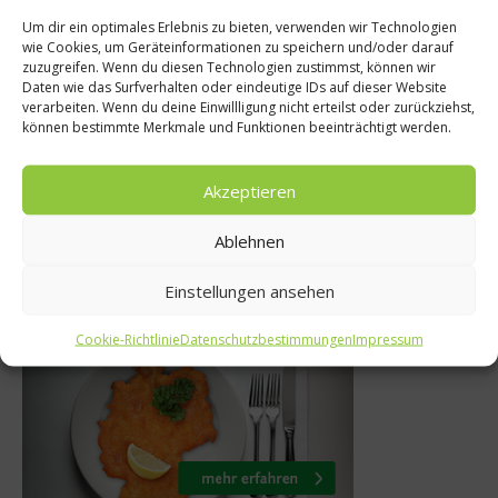
Um dir ein optimales Erlebnis zu bieten, verwenden wir Technologien
rlaubstipp:
Ratgeber Abne
wie Cookies, um Geräteinformationen zu speichern und/oder darauf
zuzugreifen. Wenn du diesen Technologien zustimmst, können wir
 der Emilia-
Den Stoffwe
Daten wie das Surfverhalten oder eindeutige IDs auf dieser Website
verarbeiten. Wenn du deine Einwillligung nicht erteilst oder zurückziehst,
agna
aktivier
können bestimmte Merkmale und Funktionen beeinträchtigt werden.
ust 2012
5. Februar 20
Akzeptieren
Ablehnen
Einstellungen ansehen
Was isst Deutschland
Cookie-Richtlinie
Datenschutzbestimmungen
Impressum