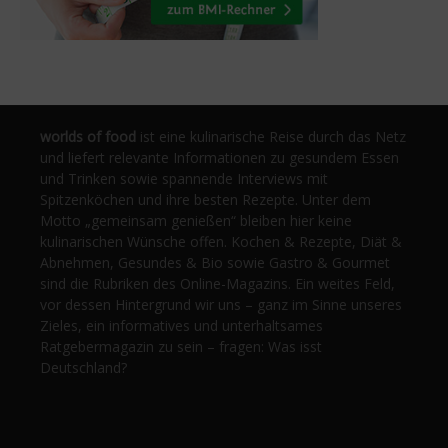
worlds of food
ist eine kulinarische Reise durch das Netz
und liefert relevante Informationen zu gesundem Essen
und Trinken sowie spannende Interviews mit
Spitzenköchen und ihre besten Rezepte. Unter dem
Motto „gemeinsam genießen“ bleiben hier keine
kulinarischen Wünsche offen. Kochen & Rezepte, Diät &
Abnehmen, Gesundes & Bio sowie Gastro & Gourmet
sind die Rubriken des Online-Magazins. Ein weites Feld,
vor dessen Hintergrund wir uns – ganz im Sinne unseres
Zieles, ein informatives und unterhaltsames
Ratgebermagazin zu sein – fragen: Was isst
Deutschland?