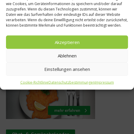
wie Cookies, um Geräteinformationen zu speichern und/oder darauf
eer-Tomaten-
Küchentipps – 
zuzugreifen. Wenn du diesen Technologien zustimmst, können wir
Daten wie das Surfverhalten oder eindeutige IDs auf dieser Website
lsa
man Salz ve
verarbeiten. Wenn du deine Einwillligung nicht erteilst oder zurückziehst,
können bestimmte Merkmale und Funktionen beeinträchtigt werden.
li 2014
1. Juli 2014
Akzeptieren
Ablehnen
Was isst Deutschland
Einstellungen ansehen
Cookie-Richtlinie
Datenschutzbestimmungen
Impressum