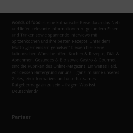
worlds of food
ist eine kulinarische Reise durch das Netz
und liefert relevante Informationen zu gesundem Essen
und Trinken sowie spannende Interviews mit
Spitzenköchen und ihre besten Rezepte. Unter dem
Motto „gemeinsam genießen“ bleiben hier keine
kulinarischen Wünsche offen. Kochen & Rezepte, Diät &
Abnehmen, Gesundes & Bio sowie Gastro & Gourmet
sind die Rubriken des Online-Magazins. Ein weites Feld,
vor dessen Hintergrund wir uns – ganz im Sinne unseres
Zieles, ein informatives und unterhaltsames
Ratgebermagazin zu sein – fragen: Was isst
Deutschland?
Partner