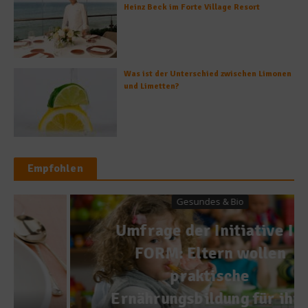
Heinz Beck im Forte Village Resort
Was ist der Unterschied zwischen Limonen
und Limetten?
Empfohlen
Gesundes & Bio
Umfrage der Initiative IN
FORM: Eltern wollen
praktische
Ernährungsbildung für ihre