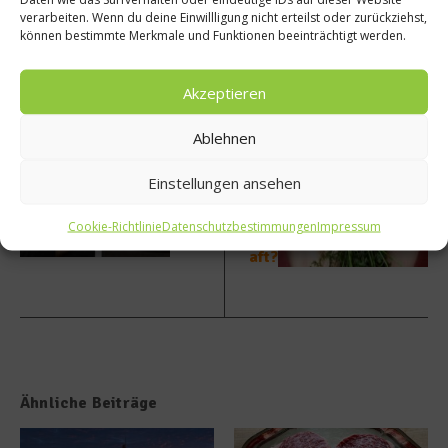
verarbeiten. Wenn du deine Einwillligung nicht erteilst oder zurückziehst,
können bestimmte Merkmale und Funktionen beeinträchtigt werden.
vorheriger Beitrag
Nächster Beitrag
Akzeptieren
Köche
Stärke
à la
n
Ablehnen
Carte:
Karott
Hubert
en
Einstellungen ansehen
us
wirkli
Tzschir
ch die
Cookie-Richtlinie
Datenschutzbestimmungen
Impressum
ner
Sehkr
aft?
Ähnliche Beiträge