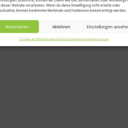
Gastr
 dieser Website verarbeiten. Wenn du deine Einwillligung nicht erteilst oder
ückziehst, können bestimmte Merkmale und Funktionen beeinträchtigt werden.
So funk
New York
Akzeptieren
Ablehnen
Einstellungen anseh
27. 
Cookie-Richtlinie
Datenschutzbestimmungen
Impressum