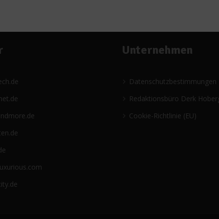
r
Unternehmen
ech.de
Datenschutzbestimmungen
net.de
Redaktionsbüro Derk Hober
andmore.de
Cookie-Richtlinie (EU)
ten.de
de
luxurious.com
ity.de