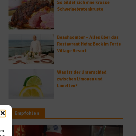
So bildet sich eine krosse
Schweinebratenkruste
Beachcomber – Alles über das
Restaurant Heinz Beck im Forte
Village Resort
Was ist der Unterschied
zwischen Limonen und
Limetten?
Empfohlen
sen
IDs