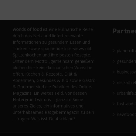
worlds of food
ist eine kulinarische Reise
Partne
durch das Netz und liefert relevante
Informationen zu gesundem Essen und
Trinken sowie spannende Interviews mit
planetoft
Spitzenköchen und ihre besten Rezepte.
Unter dem Motto „gemeinsam genießen“
gesünder
bleiben hier keine kulinarischen Wünsche
business
offen. Kochen & Rezepte, Diät &
Abnehmen, Gesundes & Bio sowie Gastro
netzathle
& Gourmet sind die Rubriken des Online-
Magazins. Ein weites Feld, vor dessen
urbanlife.
Hintergrund wir uns – ganz im Sinne
fast-and-
unseres Zieles, ein informatives und
unterhaltsames Ratgebermagazin zu sein
newfoodc
– fragen: Was isst Deutschland?