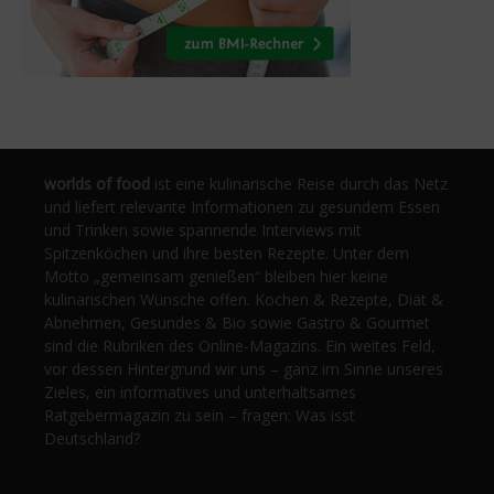
worlds of food
ist eine kulinarische Reise durch das Netz
und liefert relevante Informationen zu gesundem Essen
und Trinken sowie spannende Interviews mit
Spitzenköchen und ihre besten Rezepte. Unter dem
Motto „gemeinsam genießen“ bleiben hier keine
kulinarischen Wünsche offen. Kochen & Rezepte, Diät &
Abnehmen, Gesundes & Bio sowie Gastro & Gourmet
sind die Rubriken des Online-Magazins. Ein weites Feld,
vor dessen Hintergrund wir uns – ganz im Sinne unseres
Zieles, ein informatives und unterhaltsames
Ratgebermagazin zu sein – fragen: Was isst
Deutschland?