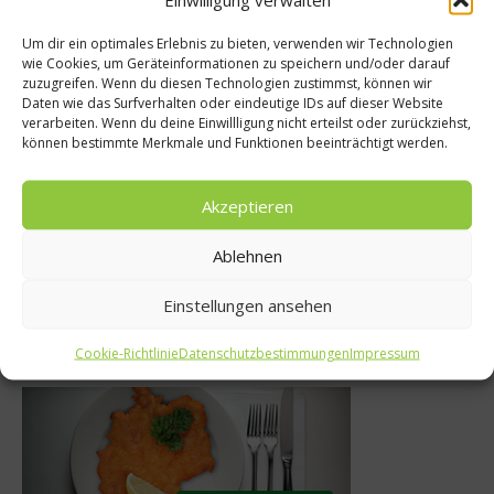
Um dir ein optimales Erlebnis zu bieten, verwenden wir Technologien
wie Cookies, um Geräteinformationen zu speichern und/oder darauf
welten
zuzugreifen. Wenn du diesen Technologien zustimmst, können wir
Daten wie das Surfverhalten oder eindeutige IDs auf dieser Website
News
 Grill-Rezept:
verarbeiten. Wenn du deine Einwillligung nicht erteilst oder zurückziehst,
können bestimmte Merkmale und Funktionen beeinträchtigt werden.
 Seitan mit
Hilft Gin gege
nonsauce
18. Juli 2017
Akzeptieren
i 2014
Ablehnen
Einstellungen ansehen
Was isst Deutschland
Cookie-Richtlinie
Datenschutzbestimmungen
Impressum