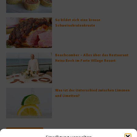
So bildet sich eine krosse
Schweinebratenkruste
Beachcomber – Alles über das Restaurant
Heinz Beck im Forte Village Resort
Was ist der Unterschied zwischen Limonen
und Limetten?
Empfohlen
Einwilligung verwalten