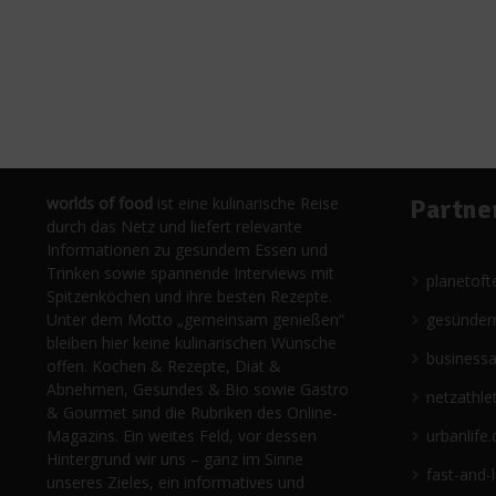
worlds of food
ist eine kulinarische Reise
Partne
durch das Netz und liefert relevante
Informationen zu gesundem Essen und
Trinken sowie spannende Interviews mit
planetoft
Spitzenköchen und ihre besten Rezepte.
Unter dem Motto „gemeinsam genießen“
gesünder
bleiben hier keine kulinarischen Wünsche
business
offen. Kochen & Rezepte, Diät &
Abnehmen, Gesundes & Bio sowie Gastro
netzathle
& Gourmet sind die Rubriken des Online-
Magazins. Ein weites Feld, vor dessen
urbanlife.
Hintergrund wir uns – ganz im Sinne
fast-and-
unseres Zieles, ein informatives und