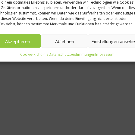
dir ein optimales Erlebnis zu bieten, verwenden wir Technologien wie Cookies,
Re
Geräteinformationen zu speichern und/oder darauf zuzugreifen. Wenn du die
hnologien zustimmst, können wir Daten wie das Surfverhalten oder eindeutige 
Lachssch
 dieser Website verarbeiten. Wenn du deine Einwillligung nicht erteilst oder
ückziehst, können bestimmte Merkmale und Funktionen beeinträchtigt werden.
Champig
7. J
Akzeptieren
Ablehnen
Einstellungen anseh
Cookie-Richtlinie
Datenschutzbestimmungen
Impressum