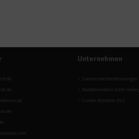
r
Unternehmen
ech.de
Datenschutzbestimmungen
net.de
Redaktionsbüro Derk Hober
andmore.de
Cookie-Richtlinie (EU)
ten.de
de
luxurious.com