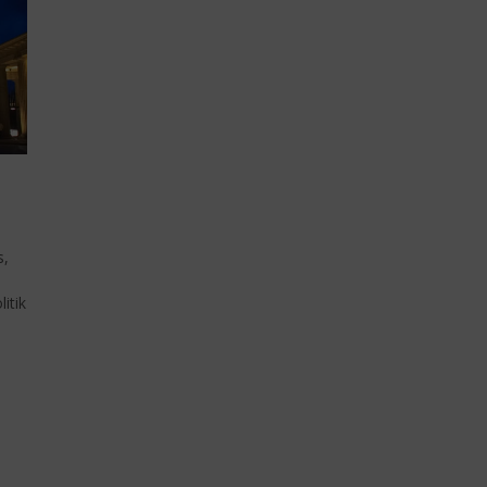
s,
itik