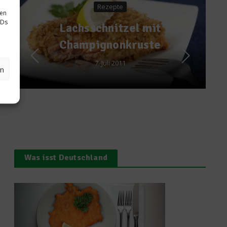
zepte
sen
IDs
nitzel mit
News
nonkruste
Die Zahl der W
uli 2011
150.000.00
en
18. Oktober 2012
Was isst Deutschland