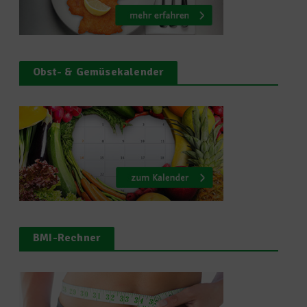
Obst- & Gemüsekalender
BMI-Rechner