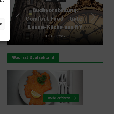
IDs
Grundausstattung: 
llung:
wichtigsten
 – Gute-
en
Küchenhelfer
 aus NY
9. August 2013
017
Was isst Deutschland