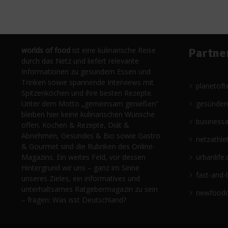
worlds of food
ist eine kulinarische Reise
Partne
durch das Netz und liefert relevante
Informationen zu gesundem Essen und
Trinken sowie spannende Interviews mit
planetoft
Spitzenköchen und ihre besten Rezepte.
Unter dem Motto „gemeinsam genießen“
gesünder
bleiben hier keine kulinarischen Wünsche
business
offen. Kochen & Rezepte, Diät &
Abnehmen, Gesundes & Bio sowie Gastro
netzathle
& Gourmet sind die Rubriken des Online-
Magazins. Ein weites Feld, vor dessen
urbanlife.
Hintergrund wir uns – ganz im Sinne
fast-and-
unseres Zieles, ein informatives und
unterhaltsames Ratgebermagazin zu sein
newfoodc
– fragen: Was isst Deutschland?