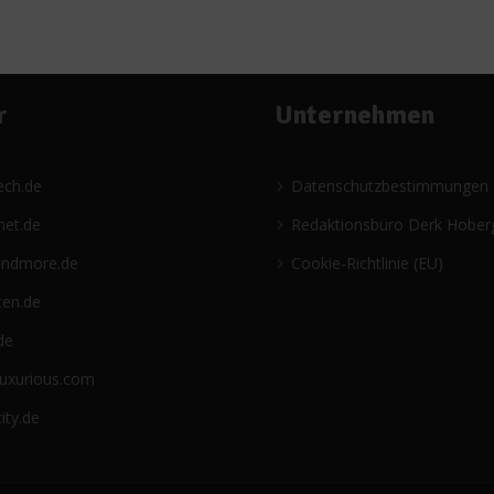
r
Unternehmen
ech.de
Datenschutzbestimmungen
net.de
Redaktionsbüro Derk Hober
andmore.de
Cookie-Richtlinie (EU)
ten.de
de
luxurious.com
ity.de