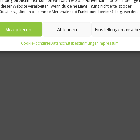
hnologien zustimmst, können wir Daten wie das Surfverhalten oder eindeutige 
 dieser Website verarbeiten. Wenn du deine Einwillligung nicht erteilst oder
Buchvorste
ückziehst, können bestimmte Merkmale und Funktionen beeinträchtigt werden.
Comfort Food
Akzeptieren
Ablehnen
Einstellungen anseh
Laune-Küche
Cookie-Richtlinie
Datenschutzbestimmungen
Impressum
17. April 2