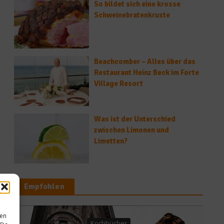
So bildet sich eine krosse
Schweinebratenkruste
Beachcomber – Alles über das
Restaurant Heinz Beck im Forte
Village Resort
Was ist der Unterschied
zwischen Limonen und
Limetten?
Empfohlen
sen
Küchentipps
er