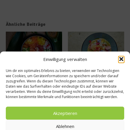
Ähnliche Beiträge
Einwilligung verwalten
Um dir ein optimales Erlebnis zu bieten, verwenden wir Technologien
MAUI eröffnet neue
50 Best Discovery präsentiert
wie Cookies, um Geräteinformationen zu speichern und/oder darauf
Sommerterrasse im
globales Update 2026
zuzugreifen. Wenn du diesen Technologien zustimmst, können wir
Ludwigpalais
17. Juli 2026
Daten wie das Surfverhalten oder eindeutige IDs auf dieser Website
27. Juli 2026
verarbeiten. Wenn du deine Einwillligung nicht erteilst oder zurückziehst,
können bestimmte Merkmale und Funktionen beeinträchtigt werden.
Buchtipp
Akzeptieren
Ablehnen