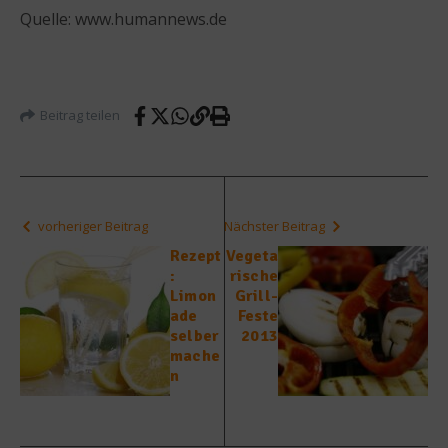
Quelle: www.humannews.de
Beitrag teilen
vorheriger Beitrag
Nächster Beitrag
Rezept
Vegeta
:
rische
Limon
Grill-
ade
Feste
selber
2013
mache
n