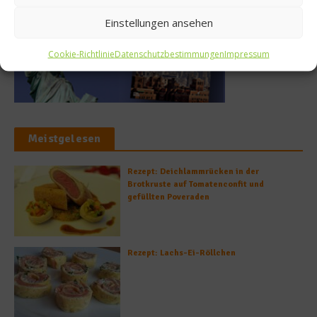
Einstellungen ansehen
Cookie-Richtlinie
Datenschutzbestimmungen
Impressum
Meistgelesen
Rezept: Deichlammrücken in der
Brotkruste auf Tomatenconfit und
gefüllten Poveraden
Rezept: Lachs-Ei-Röllchen