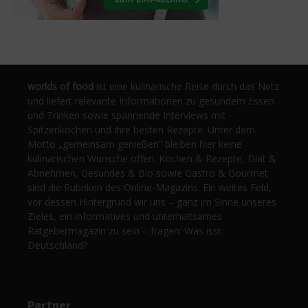
worlds of food
ist eine kulinarische Reise durch das Netz
und liefert relevante Informationen zu gesundem Essen
und Trinken sowie spannende Interviews mit
Spitzenköchen und ihre besten Rezepte. Unter dem
Motto „gemeinsam genießen“ bleiben hier keine
kulinarischen Wünsche offen. Kochen & Rezepte, Diät &
Abnehmen, Gesundes & Bio sowie Gastro & Gourmet
sind die Rubriken des Online-Magazins. Ein weites Feld,
vor dessen Hintergrund wir uns – ganz im Sinne unseres
Zieles, ein informatives und unterhaltsames
Ratgebermagazin zu sein – fragen: Was isst
Deutschland?
Partner