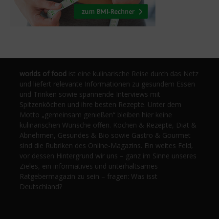
worlds of food
ist eine kulinarische Reise durch das Netz
und liefert relevante Informationen zu gesundem Essen
und Trinken sowie spannende Interviews mit
Spitzenköchen und ihre besten Rezepte. Unter dem
Motto „gemeinsam genießen“ bleiben hier keine
kulinarischen Wünsche offen. Kochen & Rezepte, Diät &
Abnehmen, Gesundes & Bio sowie Gastro & Gourmet
sind die Rubriken des Online-Magazins. Ein weites Feld,
vor dessen Hintergrund wir uns – ganz im Sinne unseres
Zieles, ein informatives und unterhaltsames
Ratgebermagazin zu sein – fragen: Was isst
Deutschland?