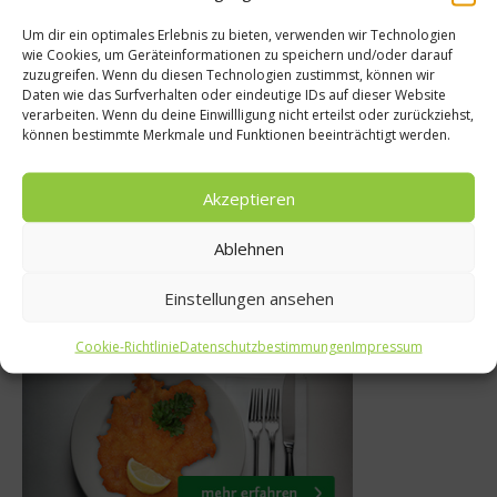
Um dir ein optimales Erlebnis zu bieten, verwenden wir Technologien
wie Cookies, um Geräteinformationen zu speichern und/oder darauf
Ratgeber Gesundhei
zuzugreifen. Wenn du diesen Technologien zustimmst, können wir
ndheit
Daten wie das Surfverhalten oder eindeutige IDs auf dieser Website
Viel Vitamin B1
verarbeiten. Wenn du deine Einwillligung nicht erteilst oder zurückziehst,
robiotisch?
Lebensmitteln? Hie
können bestimmte Merkmale und Funktionen beeinträchtigt werden.
es drin!
r 2011
Akzeptieren
12. Dezember 2021
Ablehnen
Einstellungen ansehen
Was isst Deutschland
Cookie-Richtlinie
Datenschutzbestimmungen
Impressum