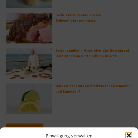
So bildet sich eine krosse
Schweinebratenkruste
Beachcomber – Alles über das Restaurant
Heinz Beck im Forte Village Resort
Was ist der Unterschied zwischen Limonen
und Limetten?
Empfohlen
Einwilligung verwalten