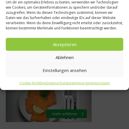
Um dir ein optimales Erlebnis zu bieten, verwenden wir Technologien
ten
Einkaufsverha
wie Cookies, um Geräteinformationen zu speichern und/oder darauf
zuzugreifen. Wenn du diesen Technologien zustimmst, können wir
e Tipps gegen
Deutschen Verb
Daten wie das Surfverhalten oder eindeutige IDs auf dieser Website
verarbeiten. Wenn du deine Einwillligung nicht erteilst oder zurückziehst,
tt
Vorschläge zur
können bestimmte Merkmale und Funktionen beeinträchtigt werden.
Verringe
i 2011
Akzeptieren
31. August 20
Ablehnen
Was isst Deutschland
Einstellungen ansehen
Cookie-Richtlinie
Datenschutzbestimmungen
Impressum