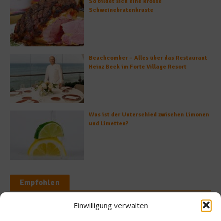
So bildet sich eine krosse
Schweinebratenkruste
Beachcomber – Alles über das Restaurant
Heinz Beck im Forte Village Resort
Was ist der Unterschied zwischen Limonen
und Limetten?
Empfohlen
Einwilligung verwalten
News