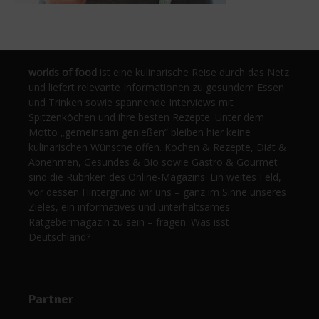
worlds of food
ist eine kulinarische Reise durch das Netz
und liefert relevante Informationen zu gesundem Essen
und Trinken sowie spannende Interviews mit
Spitzenköchen und ihre besten Rezepte. Unter dem
Motto „gemeinsam genießen“ bleiben hier keine
kulinarischen Wünsche offen. Kochen & Rezepte, Diät &
Abnehmen, Gesundes & Bio sowie Gastro & Gourmet
sind die Rubriken des Online-Magazins. Ein weites Feld,
vor dessen Hintergrund wir uns – ganz im Sinne unseres
Zieles, ein informatives und unterhaltsames
Ratgebermagazin zu sein – fragen: Was isst
Deutschland?
Partner