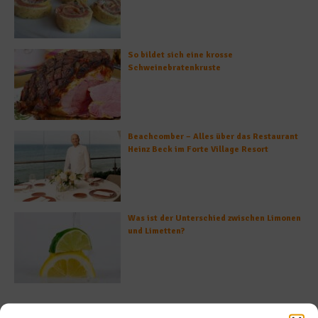
So bildet sich eine krosse
Schweinebratenkruste
Beachcomber – Alles über das Restaurant
Heinz Beck im Forte Village Resort
Was ist der Unterschied zwischen Limonen
und Limetten?
Empfohlen