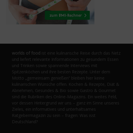
worlds of food
ist eine kulinarische Reise durch das Netz
und liefert relevante Informationen zu gesundem Essen
und Trinken sowie spannende Interviews mit
Spitzenköchen und ihre besten Rezepte. Unter dem
Motto „gemeinsam genießen“ bleiben hier keine
kulinarischen Wünsche offen. Kochen & Rezepte, Diät &
Abnehmen, Gesundes & Bio sowie Gastro & Gourmet
sind die Rubriken des Online-Magazins. Ein weites Feld,
vor dessen Hintergrund wir uns – ganz im Sinne unseres
Zieles, ein informatives und unterhaltsames
Ratgebermagazin zu sein – fragen: Was isst
Deutschland?