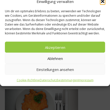
Einwilligung verwalten
Um dir ein optimales Erlebnis zu bieten, verwenden wir Technologien
wie Cookies, um Geräteinformationen zu speichern und/oder darauf
zuzugreifen. Wenn du diesen Technologien zustimmst, können wir
s isst Deutschland?
Gastr
Daten wie das Surfverhalten oder eindeutige IDs auf dieser Website
verarbeiten. Wenn du deine Einwillligung nicht erteilst oder zurückziehst,
eißt die Gelbwurst
Erstmals d
können bestimmte Merkmale und Funktionen beeinträchtigt werden.
tlich Gelbwurst?
B
Akzeptieren
22. März 2013
10.
Ablehnen
Einstellungen ansehen
Was isst Deutschland
Cookie-Richtlinie
Datenschutzbestimmungen
Impressum