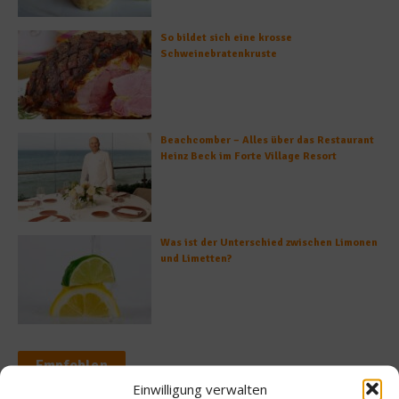
So bildet sich eine krosse
Schweinebratenkruste
Beachcomber – Alles über das Restaurant
Heinz Beck im Forte Village Resort
Was ist der Unterschied zwischen Limonen
und Limetten?
Empfohlen
Einwilligung verwalten