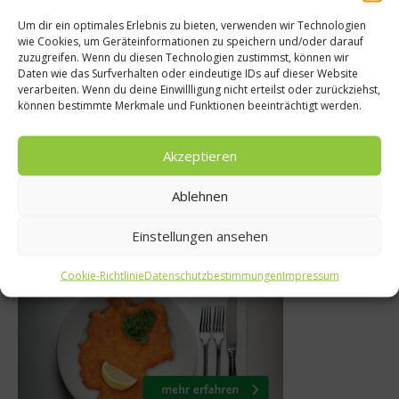
Um dir ein optimales Erlebnis zu bieten, verwenden wir Technologien
wie Cookies, um Geräteinformationen zu speichern und/oder darauf
zuzugreifen. Wenn du diesen Technologien zustimmst, können wir
 & Gourmet
News
Daten wie das Surfverhalten oder eindeutige IDs auf dieser Website
verarbeiten. Wenn du deine Einwillligung nicht erteilst oder zurückziehst,
aurant 5
Die Zahl der Wo
können bestimmte Merkmale und Funktionen beeinträchtigt werden.
bruar 2014
5. Juni 20
Akzeptieren
Ablehnen
Einstellungen ansehen
Was isst Deutschland
Cookie-Richtlinie
Datenschutzbestimmungen
Impressum