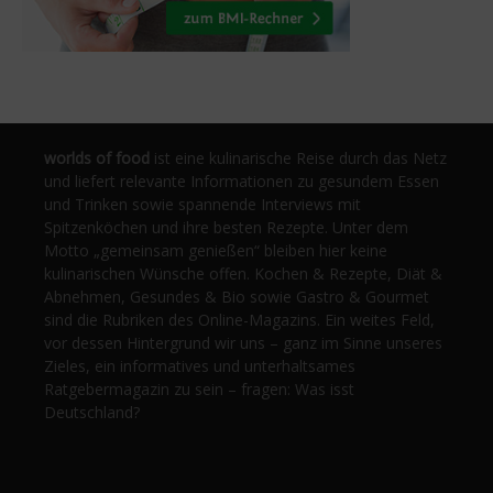
worlds of food
ist eine kulinarische Reise durch das Netz
und liefert relevante Informationen zu gesundem Essen
und Trinken sowie spannende Interviews mit
Spitzenköchen und ihre besten Rezepte. Unter dem
Motto „gemeinsam genießen“ bleiben hier keine
kulinarischen Wünsche offen. Kochen & Rezepte, Diät &
Abnehmen, Gesundes & Bio sowie Gastro & Gourmet
sind die Rubriken des Online-Magazins. Ein weites Feld,
vor dessen Hintergrund wir uns – ganz im Sinne unseres
Zieles, ein informatives und unterhaltsames
Ratgebermagazin zu sein – fragen: Was isst
Deutschland?