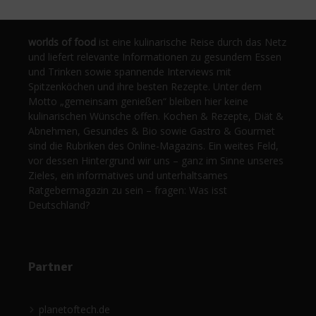
worlds of food
ist eine kulinarische Reise durch das Netz
und liefert relevante Informationen zu gesundem Essen
und Trinken sowie spannende Interviews mit
Spitzenköchen und ihre besten Rezepte. Unter dem
Motto „gemeinsam genießen“ bleiben hier keine
kulinarischen Wünsche offen. Kochen & Rezepte, Diät &
Abnehmen, Gesundes & Bio sowie Gastro & Gourmet
sind die Rubriken des Online-Magazins. Ein weites Feld,
vor dessen Hintergrund wir uns – ganz im Sinne unseres
Zieles, ein informatives und unterhaltsames
Ratgebermagazin zu sein – fragen: Was isst
Deutschland?
Partner
planetoftech.de