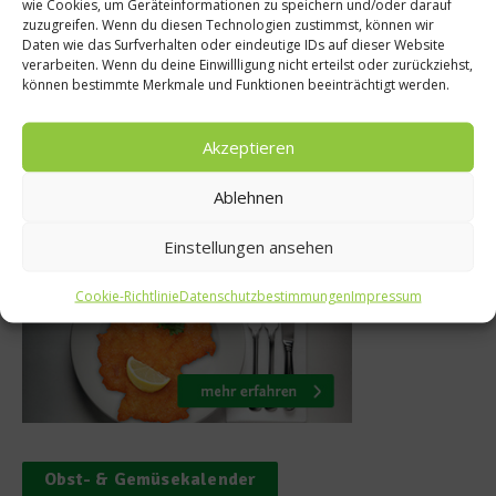
ochschule:
wie Cookies, um Geräteinformationen zu speichern und/oder darauf
zuzugreifen. Wenn du diesen Technologien zustimmst, können wir
nten erobern
Die Zahl der Wo
Daten wie das Surfverhalten oder eindeutige IDs auf dieser Website
verarbeiten. Wenn du deine Einwillligung nicht erteilst oder zurückziehst,
Küche
20. Juni 201
können bestimmte Merkmale und Funktionen beeinträchtigt werden.
ust 2013
Akzeptieren
Ablehnen
Was isst Deutschland
Einstellungen ansehen
Cookie-Richtlinie
Datenschutzbestimmungen
Impressum
Obst- & Gemüsekalender