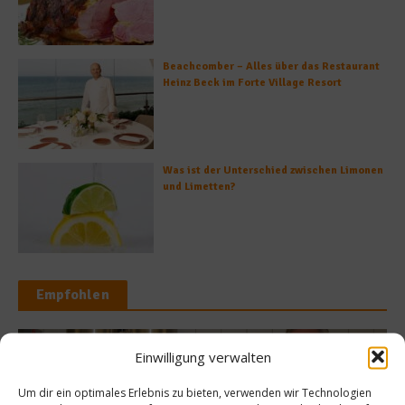
Beachcomber – Alles über das Restaurant
Heinz Beck im Forte Village Resort
Was ist der Unterschied zwischen Limonen
und Limetten?
Empfohlen
Einwilligung verwalten
ws
Um dir ein optimales Erlebnis zu bieten, verwenden wir Technologien
News