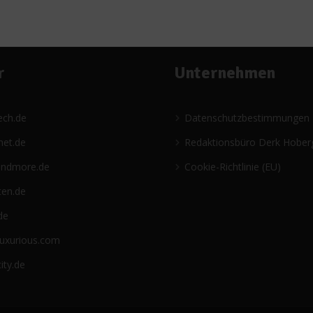
r
Unternehmen
ech.de
Datenschutzbestimmungen
net.de
Redaktionsbüro Derk Hober
andmore.de
Cookie-Richtlinie (EU)
ten.de
de
luxurious.com
ity.de