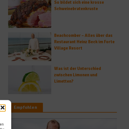
So bildet sich eine krosse
Schweinebratenkruste
Beachcomber – Alles über das
Restaurant Heinz Beck im Forte
Village Resort
Was ist der Unterschied
zwischen Limonen und
Limetten?
Empfohlen
News
sen