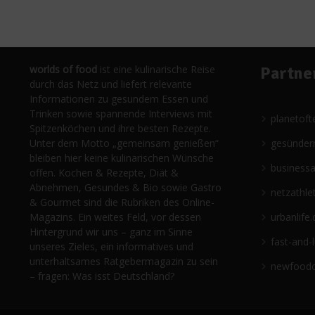
worlds of food
ist eine kulinarische Reise
Partne
durch das Netz und liefert relevante
Informationen zu gesundem Essen und
Trinken sowie spannende Interviews mit
planetoft
Spitzenköchen und ihre besten Rezepte.
Unter dem Motto „gemeinsam genießen“
gesünder
bleiben hier keine kulinarischen Wünsche
business
offen. Kochen & Rezepte, Diät &
Abnehmen, Gesundes & Bio sowie Gastro
netzathle
& Gourmet sind die Rubriken des Online-
Magazins. Ein weites Feld, vor dessen
urbanlife.
Hintergrund wir uns – ganz im Sinne
fast-and-
unseres Zieles, ein informatives und
unterhaltsames Ratgebermagazin zu sein
newfoodc
– fragen: Was isst Deutschland?