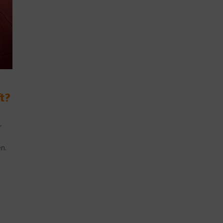
t?
r
-
n.