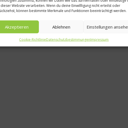
hnologien zustimmst, können wir Daten wie das Surfverhalten oder eindeutige 
Spitze
 dieser Website verarbeiten. Wenn du deine Einwillligung nicht erteilst oder
ückziehst, können bestimmte Merkmale und Funktionen beeinträchtigt werden.
Köche à l
Gunther
Akzeptieren
Ablehnen
Einstellungen anseh
28. Jul
Cookie-Richtlinie
Datenschutzbestimmungen
Impressum