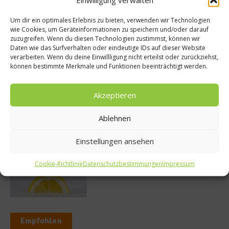
Um dir ein optimales Erlebnis zu bieten, verwenden wir Technologien
wie Cookies, um Geräteinformationen zu speichern und/oder darauf
So bildet sich eine krosse
zuzugreifen. Wenn du diesen Technologien zustimmst, können wir
Schweinebratenkruste
Daten wie das Surfverhalten oder eindeutige IDs auf dieser Website
verarbeiten. Wenn du deine Einwillligung nicht erteilst oder zurückziehst,
können bestimmte Merkmale und Funktionen beeinträchtigt werden.
Beachcomber – Alles über das Restaurant
Akzeptieren
Heinz Beck im Forte Village Resort
Ablehnen
Einstellungen ansehen
Was ist der Unterschied zwischen Limonen
und Limetten?
Cookie-Richtlinie
Datenschutzbestimmungen
Impressum
Empfohlen