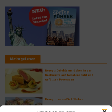
Meistgelesen
Rezept: Deichlammrücken in der
Brotkruste auf Tomatenconfit und
gefüllten Poveraden
Rezept: Lachs-Ei-Röllchen
Einwilligung verwalten