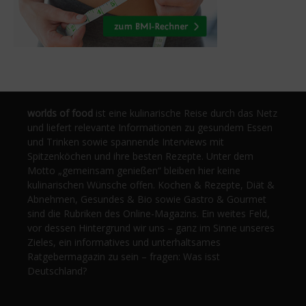
worlds of food
ist eine kulinarische Reise durch das Netz
und liefert relevante Informationen zu gesundem Essen
und Trinken sowie spannende Interviews mit
Spitzenköchen und ihre besten Rezepte. Unter dem
Motto „gemeinsam genießen“ bleiben hier keine
kulinarischen Wünsche offen. Kochen & Rezepte, Diät &
Abnehmen, Gesundes & Bio sowie Gastro & Gourmet
sind die Rubriken des Online-Magazins. Ein weites Feld,
vor dessen Hintergrund wir uns – ganz im Sinne unseres
Zieles, ein informatives und unterhaltsames
Ratgebermagazin zu sein – fragen: Was isst
Deutschland?