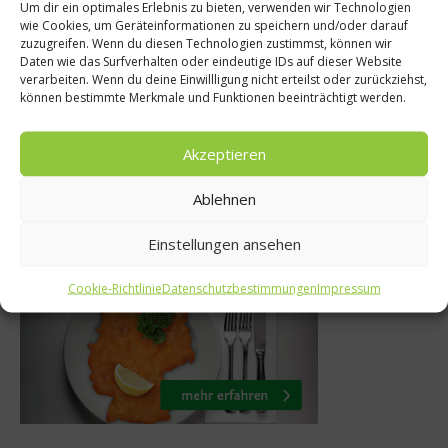
Um dir ein optimales Erlebnis zu bieten, verwenden wir Technologien
News
wie Cookies, um Geräteinformationen zu speichern und/oder darauf
kalender
zuzugreifen. Wenn du diesen Technologien zustimmst, können wir
Hamburg läd
Daten wie das Surfverhalten oder eindeutige IDs auf dieser Website
nder Tag 14
verarbeiten. Wenn du deine Einwillligung nicht erteilst oder zurückziehst,
Weinmesse Wein
können bestimmte Merkmale und Funktionen beeinträchtigt werden.
mber 2012
9. Januar 201
Akzeptieren
Ablehnen
Was isst Deutschland
Einstellungen ansehen
Cookie-Richtlinie
Datenschutzbestimmungen
Impressum