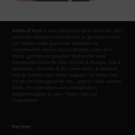
worlds of food
ist eine kulinarische Reise durch das Netz
und liefert relevante Informationen zu gesundem Essen
und Trinken sowie spannende Interviews mit
Spitzenköchen und ihre besten Rezepte. Unter dem
Motto „gemeinsam genießen“ bleiben hier keine
kulinarischen Wünsche offen. Kochen & Rezepte, Diät &
Abnehmen, Gesundes & Bio sowie Gastro & Gourmet
sind die Rubriken des Online-Magazins. Ein weites Feld,
vor dessen Hintergrund wir uns – ganz im Sinne unseres
Zieles, ein informatives und unterhaltsames
Ratgebermagazin zu sein – fragen: Was isst
Deutschland?
Partner