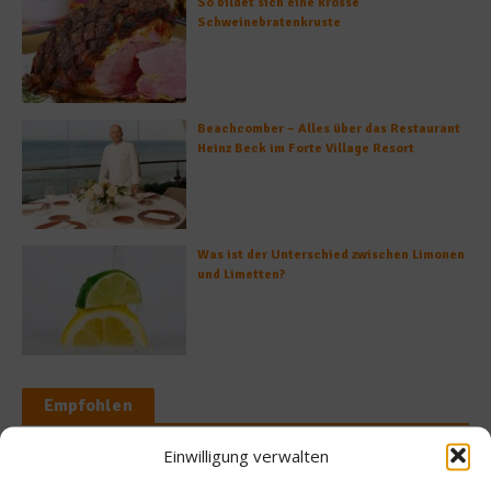
So bildet sich eine krosse
Schweinebratenkruste
Beachcomber – Alles über das Restaurant
Heinz Beck im Forte Village Resort
Was ist der Unterschied zwischen Limonen
und Limetten?
Empfohlen
Einwilligung verwalten