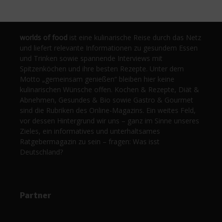
worlds of food
ist eine kulinarische Reise durch das Netz
und liefert relevante Informationen zu gesundem Essen
und Trinken sowie spannende Interviews mit
Spitzenköchen und ihre besten Rezepte. Unter dem
Motto „gemeinsam genießen“ bleiben hier keine
kulinarischen Wünsche offen. Kochen & Rezepte, Diät &
Abnehmen, Gesundes & Bio sowie Gastro & Gourmet
sind die Rubriken des Online-Magazins. Ein weites Feld,
vor dessen Hintergrund wir uns – ganz im Sinne unseres
Zieles, ein informatives und unterhaltsames
Ratgebermagazin zu sein – fragen: Was isst
Deutschland?
Partner