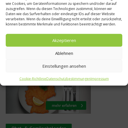
wie Cookies, um Geräteinformationen zu speichern und/oder darauf
-Karneval ohne
Falafel fo
zuzugreifen. Wenn du diesen Technologien zustimmst, können wir
Daten wie das Surfverhalten oder eindeutige IDs auf dieser Website
te – so klappt‘s!
Stefan
verarbeiten. Wenn du deine Einwillligung nicht erteilst oder zurückziehst,
können bestimmte Merkmale und Funktionen beeinträchtigt werden.
3. Februar 2016
4. J
Akzeptieren
Ablehnen
Was isst Deutschland
Einstellungen ansehen
Cookie-Richtlinie
Datenschutzbestimmungen
Impressum