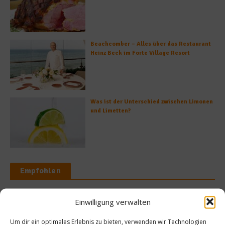
Beachcomber – Alles über das Restaurant
Heinz Beck im Forte Village Resort
Was ist der Unterschied zwischen Limonen
und Limetten?
Empfohlen
Einwilligung verwalten
chwendung
Rezepte
Um dir ein optimales Erlebnis zu bieten, verwenden wir Technologien