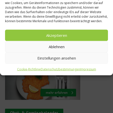
elche
Schnell und gesun
wie Cookies, um Geräteinformationen zu speichern und/oder darauf
zuzugreifen. Wenn du diesen Technologien zustimmst, können wir
 kann man
Karotten-Käse-Zu
Daten wie das Surfverhalten oder eindeutige IDs auf dieser Website
verarbeiten. Wenn du deine Einwillligung nicht erteilst oder zurückziehst,
ufwärmen
Sandwich
können bestimmte Merkmale und Funktionen beeinträchtigt werden.
r 2012
29. Juli 2015
Akzeptieren
Ablehnen
Was isst Deutschland
Einstellungen ansehen
Cookie-Richtlinie
Datenschutzbestimmungen
Impressum
Obst- & Gemüsekalender