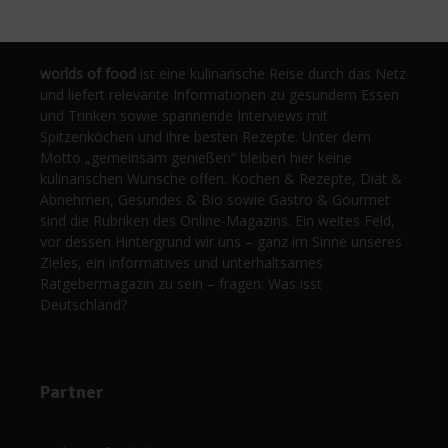
worlds of food
ist eine kulinarische Reise durch das Netz
und liefert relevante Informationen zu gesundem Essen
und Trinken sowie spannende Interviews mit
Spitzenköchen und ihre besten Rezepte. Unter dem
Motto „gemeinsam genießen“ bleiben hier keine
kulinarischen Wünsche offen. Kochen & Rezepte, Diät &
Abnehmen, Gesundes & Bio sowie Gastro & Gourmet
sind die Rubriken des Online-Magazins. Ein weites Feld,
vor dessen Hintergrund wir uns – ganz im Sinne unseres
Zieles, ein informatives und unterhaltsames
Ratgebermagazin zu sein – fragen: Was isst
Deutschland?
Partner