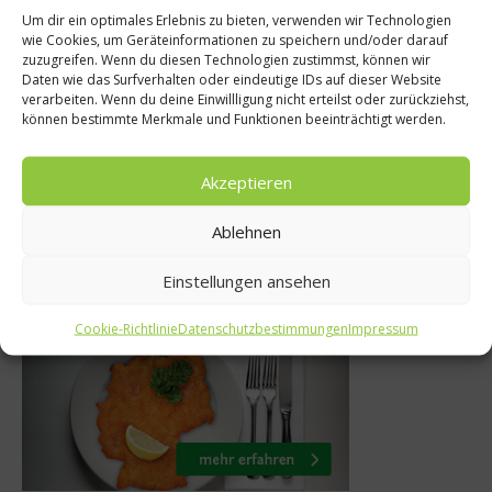
Um dir ein optimales Erlebnis zu bieten, verwenden wir Technologien
wie Cookies, um Geräteinformationen zu speichern und/oder darauf
ücher
Küchentipp
zuzugreifen. Wenn du diesen Technologien zustimmst, können wir
Daten wie das Surfverhalten oder eindeutige IDs auf dieser Website
quickies –
Wohin mit Schok
verarbeiten. Wenn du deine Einwillligung nicht erteilst oder zurückziehst,
können bestimmte Merkmale und Funktionen beeinträchtigt werden.
ch 2.0
Ostereie
mber 2013
2. April 2013
Akzeptieren
Ablehnen
Einstellungen ansehen
Was isst Deutschland
Cookie-Richtlinie
Datenschutzbestimmungen
Impressum