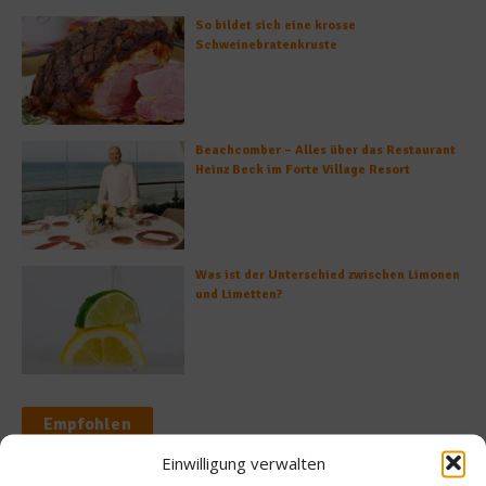
So bildet sich eine krosse
Schweinebratenkruste
Beachcomber – Alles über das Restaurant
Heinz Beck im Forte Village Resort
Was ist der Unterschied zwischen Limonen
und Limetten?
Empfohlen
Einwilligung verwalten