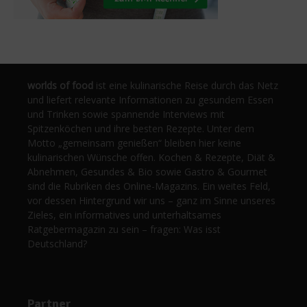
worlds of food
ist eine kulinarische Reise durch das Netz
und liefert relevante Informationen zu gesundem Essen
und Trinken sowie spannende Interviews mit
Spitzenköchen und ihre besten Rezepte. Unter dem
Motto „gemeinsam genießen“ bleiben hier keine
kulinarischen Wünsche offen. Kochen & Rezepte, Diät &
Abnehmen, Gesundes & Bio sowie Gastro & Gourmet
sind die Rubriken des Online-Magazins. Ein weites Feld,
vor dessen Hintergrund wir uns – ganz im Sinne unseres
Zieles, ein informatives und unterhaltsames
Ratgebermagazin zu sein – fragen: Was isst
Deutschland?
Partner