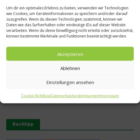
Um dir ein optimales Erlebnis zu bieten, verwenden wir Technologien
wie Cookies, um Geräteinformationen zu speichern und/oder darauf
zuzugreifen. Wenn du diesen Technologien zustimmst, können wir
Daten wie das Surfverhalten oder eindeutige IDs auf dieser Website
verarbeiten. Wenn du deine Einwillligung nicht erteilst oder zurückziehst,
Ähnliche Beiträge
können bestimmte Merkmale und Funktionen beeinträchtigt werden.
Akzeptieren
Ablehnen
Einstellungen ansehen
Rezept: Lebkuchen selber
Weihnachtsgans – Das Rezept
machen
Cookie-Richtlinie
Datenschutzbestimmungen
Impressum
22. Dezember 2019
14. Dezember 2020
Buchtipp