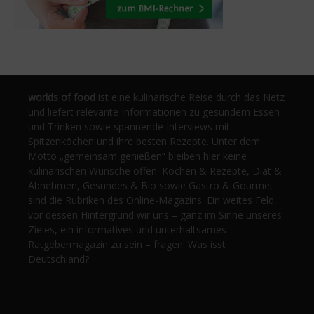
worlds of food
ist eine kulinarische Reise durch das Netz
und liefert relevante Informationen zu gesundem Essen
und Trinken sowie spannende Interviews mit
Spitzenköchen und ihre besten Rezepte. Unter dem
Motto „gemeinsam genießen“ bleiben hier keine
kulinarischen Wünsche offen. Kochen & Rezepte, Diät &
Abnehmen, Gesundes & Bio sowie Gastro & Gourmet
sind die Rubriken des Online-Magazins. Ein weites Feld,
vor dessen Hintergrund wir uns – ganz im Sinne unseres
Zieles, ein informatives und unterhaltsames
Ratgebermagazin zu sein – fragen: Was isst
Deutschland?