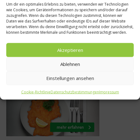
Um dir ein optimales Erlebnis zu bieten, verwenden wir Technologien
Ratgeber Gesundheit
wie Cookies, um Geräteinformationen zu speichern und/oder darauf
zuzugreifen. Wenn du diesen Technologien zustimmst, können wir
ro“ für den Körper:
Daten wie das Surfverhalten oder eindeutige IDs auf dieser Website
Ruffino – 
verarbeiten. Wenn du deine Einwillligung nicht erteilst oder zurückziehst,
Beta-Carotin
können bestimmte Merkmale und Funktionen beeinträchtigt werden.
8
15. Mai 2017
Akzeptieren
Ablehnen
Was isst Deutschland
Einstellungen ansehen
Cookie-Richtlinie
Datenschutzbestimmungen
Impressum