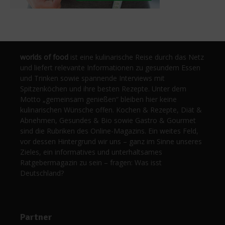
worlds of food
ist eine kulinarische Reise durch das Netz
und liefert relevante Informationen zu gesundem Essen
und Trinken sowie spannende Interviews mit
Spitzenköchen und ihre besten Rezepte. Unter dem
Motto „gemeinsam genießen“ bleiben hier keine
kulinarischen Wünsche offen. Kochen & Rezepte, Diät &
Abnehmen, Gesundes & Bio sowie Gastro & Gourmet
sind die Rubriken des Online-Magazins. Ein weites Feld,
vor dessen Hintergrund wir uns – ganz im Sinne unseres
Zieles, ein informatives und unterhaltsames
Ratgebermagazin zu sein – fragen: Was isst
Deutschland?
Partner