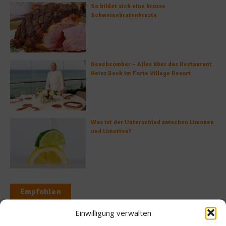
So bildet sich eine krosse
Schweinebratenkruste
Beachcomber – Alles über das Restaurant
Heinz Beck im Forte Village Resort
Was ist der Unterschied zwischen Limonen
und Limetten?
Empfohlen
Einwilligung verwalten