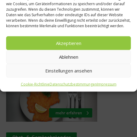
 X Festival –
Tipps f
wie Cookies, um Geräteinformationen zu speichern und/oder darauf
zuzugreifen. Wenn du diesen Technologien zustimmst, können wir
n feiert die
außergewö
Daten wie das Surfverhalten oder eindeutige IDs auf dieser Website
verarbeiten. Wenn du deine Einwillligung nicht erteilst oder zurückziehst,
ail-Kultur
Weihnachtses
können bestimmte Merkmale und Funktionen beeinträchtigt werden.
. März 2025
30. Novem
Akzeptieren
Ablehnen
Was isst Deutschland
Einstellungen ansehen
Cookie-Richtlinie
Datenschutzbestimmungen
Impressum