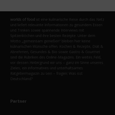
worlds of food
ist eine kulinarische Reise durch das Netz
und liefert relevante Informationen zu gesundem Essen
und Trinken sowie spannende Interviews mit
Spitzenköchen und ihre besten Rezepte. Unter dem
Motto „gemeinsam genießen“ bleiben hier keine
kulinarischen Wünsche offen. Kochen & Rezepte, Diät &
Abnehmen, Gesundes & Bio sowie Gastro & Gourmet
sind die Rubriken des Online-Magazins. Ein weites Feld,
vor dessen Hintergrund wir uns – ganz im Sinne unseres
Zieles, ein informatives und unterhaltsames
Ratgebermagazin zu sein – fragen: Was isst
Deutschland?
Partner