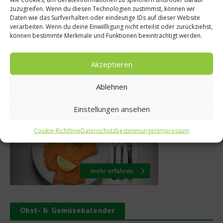
-Ranking 2016
zuzugreifen. Wenn du diesen Technologien zustimmst, können wir
Traditione
Daten wie das Surfverhalten oder eindeutige IDs auf dieser Website
chienen
verarbeiten. Wenn du deine Einwillligung nicht erteilst oder zurückziehst,
unwiderst
können bestimmte Merkmale und Funktionen beeinträchtigt werden.
bruar 2016
14. Mai 2
Akzeptieren
Ablehnen
Was isst Deutschland
Einstellungen ansehen
Cookie-Richtlinie
Datenschutzbestimmungen
Impressum
Obst- & Gemüsekalender