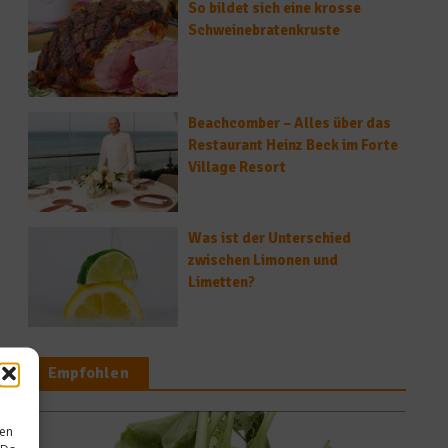
So bildet sich eine krosse
Schweinebratenkruste
Beachcomber – Alles über das
Restaurant Heinz Beck im Forte
Village Resort
Was ist der Unterschied
zwischen Limonen und
Limetten?
Empfohlen
sen