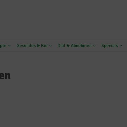
pte
Gesundes & Bio
Diät & Abnehmen
Specials
en