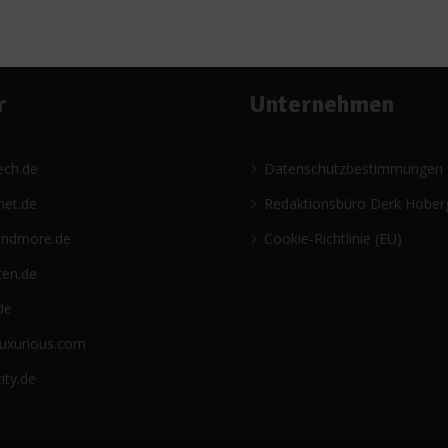
r
Unternehmen
ech.de
Datenschutzbestimmungen
net.de
Redaktionsbüro Derk Hober
andmore.de
Cookie-Richtlinie (EU)
ten.de
de
luxurious.com
ity.de