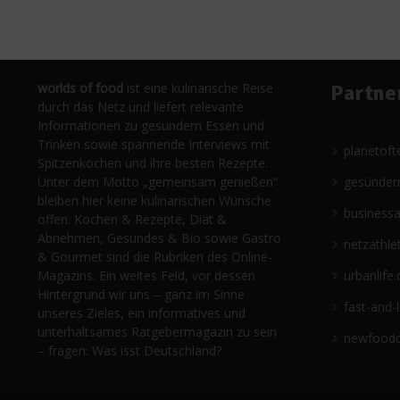
worlds of food
ist eine kulinarische Reise
Partne
durch das Netz und liefert relevante
Informationen zu gesundem Essen und
Trinken sowie spannende Interviews mit
planetoft
Spitzenköchen und ihre besten Rezepte.
Unter dem Motto „gemeinsam genießen“
gesünder
bleiben hier keine kulinarischen Wünsche
business
offen. Kochen & Rezepte, Diät &
Abnehmen, Gesundes & Bio sowie Gastro
netzathle
& Gourmet sind die Rubriken des Online-
Magazins. Ein weites Feld, vor dessen
urbanlife.
Hintergrund wir uns – ganz im Sinne
fast-and-
unseres Zieles, ein informatives und
unterhaltsames Ratgebermagazin zu sein
newfoodc
– fragen: Was isst Deutschland?