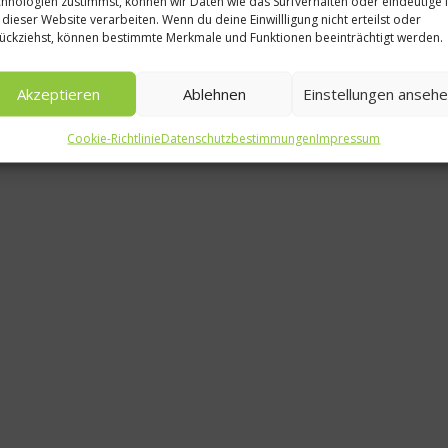
hnologien zustimmst, können wir Daten wie das Surfverhalten oder eindeutige 
Gesu
 dieser Website verarbeiten. Wenn du deine Einwillligung nicht erteilst oder
ückziehst, können bestimmte Merkmale und Funktionen beeinträchtigt werden.
Kohlrabi-
deutsche
Akzeptieren
Ablehnen
Einstellungen anseh
29.
Cookie-Richtlinie
Datenschutzbestimmungen
Impressum