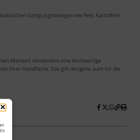
klassischen Sättigungsbeilagen wie Reis, Kartoffeln,
.
rmen Mahlzeit mindestens eine hochwertige
röße Ihrer Handfläche. Das gilt übrigens auch für die
sen
IDs