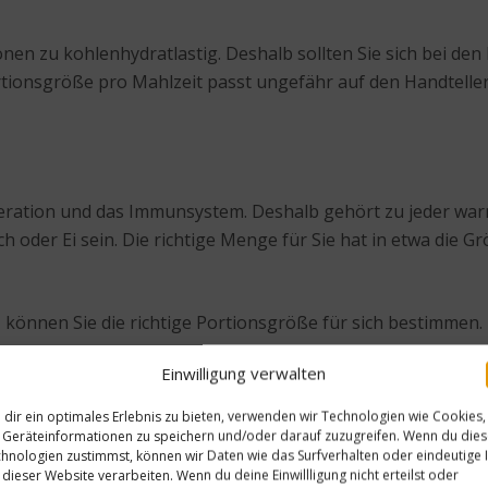
nen zu kohlenhydratlastig. Deshalb sollten Sie sich bei den 
rtionsgröße pro Mahlzeit passt ungefähr auf den Handteller
eneration und das Immunsystem. Deshalb gehört zu jeder wa
sch oder Ei sein. Die richtige Menge für Sie hat in etwa die G
 können Sie die richtige Portionsgröße für sich bestimmen.
Einwilligung verwalten
dir ein optimales Erlebnis zu bieten, verwenden wir Technologien wie Cookies,
Geräteinformationen zu speichern und/oder darauf zuzugreifen. Wenn du die
hnologien zustimmst, können wir Daten wie das Surfverhalten oder eindeutige 
 dieser Website verarbeiten. Wenn du deine Einwillligung nicht erteilst oder