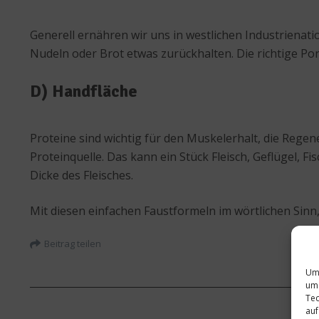
Generell ernähren wir uns in westlichen Industrienatio
Nudeln oder Brot etwas zurückhalten. Die richtige Po
D) Handfläche
Proteine sind wichtig für den Muskelerhalt, die Reg
Proteinquelle. Das kann ein Stück Fleisch, Geflügel, Fi
Dicke des Fleisches.
Mit diesen einfachen Faustformeln im wörtlichen Sinn,
Beitrag teilen
Um 
um 
Tec
auf