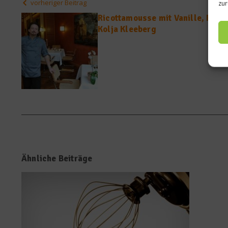
vorheriger Beitrag
zur
Ricottamousse mit Vanille, Feig
Kolja Kleeberg
Ähnliche Beiträge