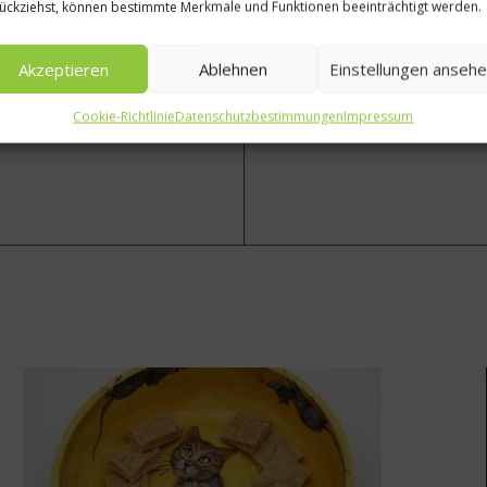
Nächster Beitrag
ückziehst, können bestimmte Merkmale und Funktionen beeinträchtigt werden.
e und Kokos – Rezept von
tischefrei.de – Online Tisch
Akzeptieren
Ablehnen
Einstellungen anseh
Cookie-Richtlinie
Datenschutzbestimmungen
Impressum