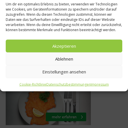
Um dir ein optimales Erlebnis zu bieten, verwenden wir Technologien
wie Cookies, um Geräteinformationen zu speichern und/oder darauf
eutschland?
Was isst Deutsch
zuzugreifen. Wenn du diesen Technologien zustimmst, können wir
Daten wie das Surfverhalten oder eindeutige IDs auf dieser Website
 Pinkel
Die VW-W
verarbeiten. Wenn du deine Einwillligung nicht erteilst oder zurückziehst,
können bestimmte Merkmale und Funktionen beeinträchtigt werden.
uar 2016
5. Februar 20
Akzeptieren
Ablehnen
Was isst Deutschland
Einstellungen ansehen
Cookie-Richtlinie
Datenschutzbestimmungen
Impressum