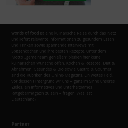
worlds of food
ist eine kulinarische Reise durch das Netz
und liefert relevante Informationen zu gesundem Essen
und Trinken sowie spannende Interviews mit
Spitzenköchen und ihre besten Rezepte. Unter dem
Motto „gemeinsam genießen“ bleiben hier keine
kulinarischen Wünsche offen. Kochen & Rezepte, Diät &
Abnehmen, Gesundes & Bio sowie Gastro & Gourmet
sind die Rubriken des Online-Magazins. Ein weites Feld,
vor dessen Hintergrund wir uns – ganz im Sinne unseres
Zieles, ein informatives und unterhaltsames
Ratgebermagazin zu sein – fragen: Was isst
Deutschland?
Partner