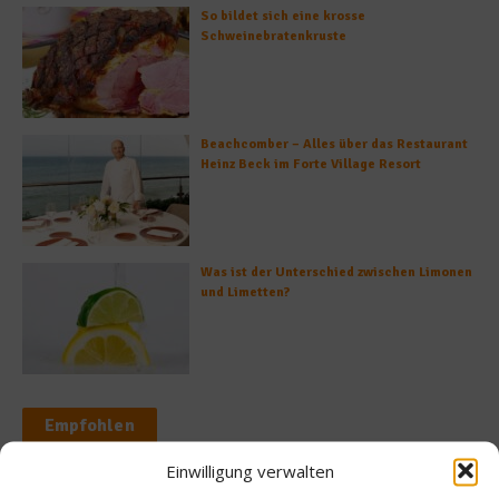
So bildet sich eine krosse
Schweinebratenkruste
Beachcomber – Alles über das Restaurant
Heinz Beck im Forte Village Resort
Was ist der Unterschied zwischen Limonen
und Limetten?
Empfohlen
Einwilligung verwalten