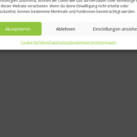
hnologien zustimmst, können wir Daten wie das Surfverhalten oder eindeutige 
 dieser Website verarbeiten. Wenn du deine Einwillligung nicht erteilst oder
Essen bei
ückziehst, können bestimmte Merkmale und Funktionen beeinträchtigt werden.
Markus G
Akzeptieren
Ablehnen
Einstellungen anseh
sein
Cookie-Richtlinie
Datenschutzbestimmungen
Impressum
28. A