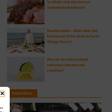
So bildet sich eine krosse
Schweinebratenkruste
Beachcomber – Alles über das
Restaurant Heinz Beck im Forte
Village Resort
Was ist der Unterschied
zwischen Limonen und
Limetten?
Empfohlen
Ratgeber Gesundhe
sen
 & Gourmet