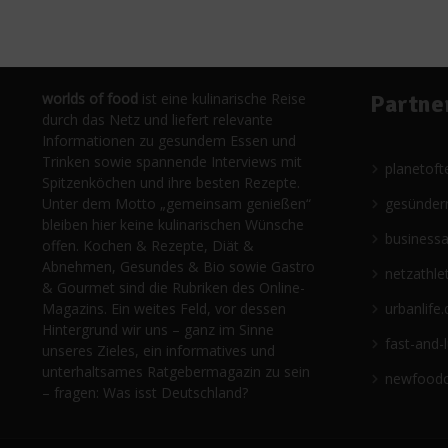
worlds of food
ist eine kulinarische Reise
Partne
durch das Netz und liefert relevante
Informationen zu gesundem Essen und
Trinken sowie spannende Interviews mit
planetoft
Spitzenköchen und ihre besten Rezepte.
Unter dem Motto „gemeinsam genießen“
gesünder
bleiben hier keine kulinarischen Wünsche
business
offen. Kochen & Rezepte, Diät &
Abnehmen, Gesundes & Bio sowie Gastro
netzathle
& Gourmet sind die Rubriken des Online-
Magazins. Ein weites Feld, vor dessen
urbanlife.
Hintergrund wir uns – ganz im Sinne
fast-and-
unseres Zieles, ein informatives und
unterhaltsames Ratgebermagazin zu sein
newfoodc
– fragen: Was isst Deutschland?