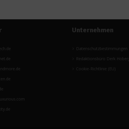
r
Unternehmen
ech.de
Datenschutzbestimmungen
net.de
Redaktionsbüro Derk Hober
andmore.de
Cookie-Richtlinie (EU)
ten.de
de
luxurious.com
ity.de