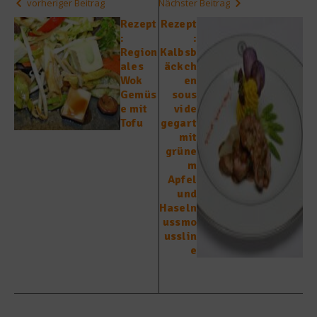
vorheriger Beitrag
Nächster Beitrag
Rezept
Rezept
:
:
Region
Kalbsb
ales
äckch
Wok
en
Gemüs
sous
e mit
vide
Tofu
gegart
mit
grüne
m
Apfel
und
Haseln
ussmo
usslin
e