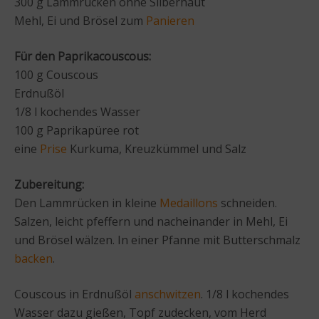
300 g Lammrücken ohne Silberhaut
Mehl, Ei und Brösel zum
Panieren
Für den Paprikacouscous:
100 g Couscous
Erdnußöl
1/8 l kochendes Wasser
100 g Paprikapüree rot
eine
Prise
Kurkuma, Kreuzkümmel und Salz
Zubereitung:
Den Lammrücken in kleine
Medaillons
schneiden.
Salzen, leicht pfeffern und nacheinander in Mehl, Ei
und Brösel wälzen. In einer Pfanne mit Butterschmalz
backen
.
Couscous in Erdnußöl
anschwitzen
. 1/8 l kochendes
Wasser dazu gießen, Topf zudecken, vom Herd