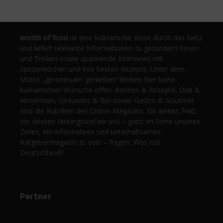
worlds of food
ist eine kulinarische Reise durch das Netz
und liefert relevante Informationen zu gesundem Essen
und Trinken sowie spannende Interviews mit
Spitzenköchen und ihre besten Rezepte. Unter dem
Motto „gemeinsam genießen“ bleiben hier keine
kulinarischen Wünsche offen. Kochen & Rezepte, Diät &
Abnehmen, Gesundes & Bio sowie Gastro & Gourmet
sind die Rubriken des Online-Magazins. Ein weites Feld,
vor dessen Hintergrund wir uns – ganz im Sinne unseres
Zieles, ein informatives und unterhaltsames
Ratgebermagazin zu sein – fragen: Was isst
Deutschland?
Partner