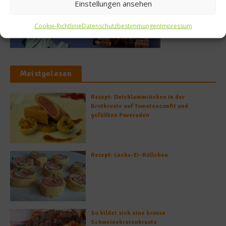
Einstellungen ansehen
Cookie-Richtlinie
Datenschutzbestimmungen
Impressum
Meistgelesen
Rezept: Deichlammrücken in der
Brotkruste auf Tomatenconfit und
gefüllten Poveraden
Rezept: Lachs-Ei-Röllchen
So bildet sich eine krosse
Schweinebratenkruste