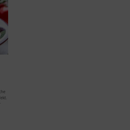
che
ekt.
r