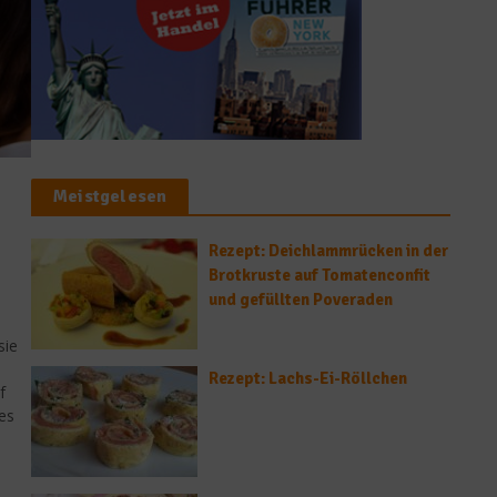
Meistgelesen
Rezept: Deichlammrücken in der
Brotkruste auf Tomatenconfit
und gefüllten Poveraden
sie
Rezept: Lachs-Ei-Röllchen
f
des