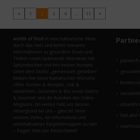
1
2
3
4
...
11
worlds of food
ist eine kulinarische Reise
Partne
durch das Netz und liefert relevante
Informationen zu gesundem Essen und
Trinken sowie spannende Interviews mit
planetoft
Spitzenköchen und ihre besten Rezepte.
Unter dem Motto „gemeinsam genießen“
gesünder
bleiben hier keine kulinarischen Wünsche
business
offen. Kochen & Rezepte, Diät &
Abnehmen, Gesundes & Bio sowie Gastro
netzathle
& Gourmet sind die Rubriken des Online-
Magazins. Ein weites Feld, vor dessen
urbanlife.
Hintergrund wir uns – ganz im Sinne
fast-and-
unseres Zieles, ein informatives und
unterhaltsames Ratgebermagazin zu sein
newfoodc
– fragen: Was isst Deutschland?