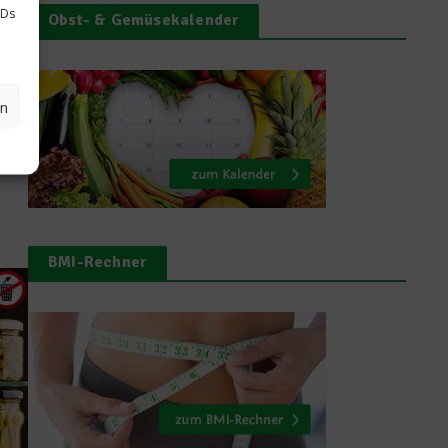
IDs
Obst- & Gemüsekalender
iele
ve
und
en
BMI-Rechner