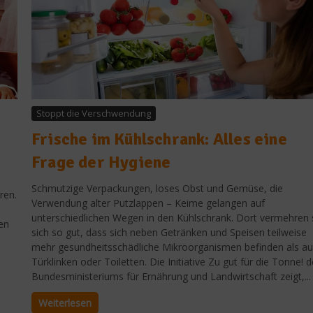
Stoppt die Verschwendung
Frische im Kühlschrank: Alles eine
Frage der Hygiene
Schmutzige Verpackungen, loses Obst und Gemüse, die
ren.
Verwendung alter Putzlappen – Keime gelangen auf
unterschiedlichen Wegen in den Kühlschrank. Dort vermehren 
en
sich so gut, dass sich neben Getränken und Speisen teilweise
mehr gesundheitsschädliche Mikroorganismen befinden als au
Türklinken oder Toiletten. Die Initiative Zu gut für die Tonne! 
Bundesministeriums für Ernährung und Landwirtschaft zeigt,...
Weiterlesen