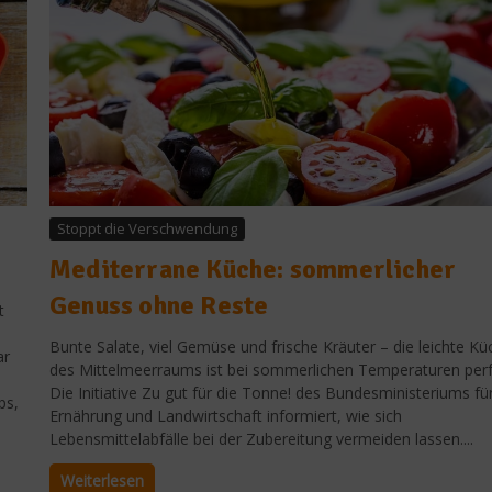
Stoppt die Verschwendung
Mediterrane Küche: sommerlicher
Genuss ohne Reste
t
Bunte Salate, viel Gemüse und frische Kräuter – die leichte Kü
ar
des Mittelmeerraums ist bei sommerlichen Temperaturen perf
Die Initiative Zu gut für die Tonne! des Bundesministeriums fü
ps,
Ernährung und Landwirtschaft informiert, wie sich
Lebensmittelabfälle bei der Zubereitung vermeiden lassen....
Weiterlesen