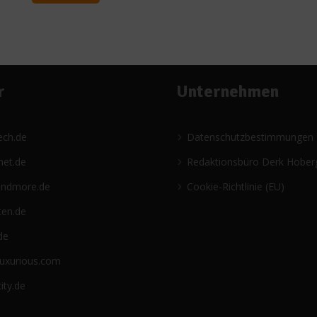
r
Unternehmen
ech.de
Datenschutzbestimmungen
net.de
Redaktionsbüro Derk Hober
andmore.de
Cookie-Richtlinie (EU)
ten.de
de
luxurious.com
ity.de