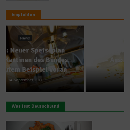
Empfohlen
Rezepte
Handkäs mit Musik – Geeist
– Aus: Sven Elverfeld. Das
Kochbuch
13. Mai 2012
Was isst Deutschland