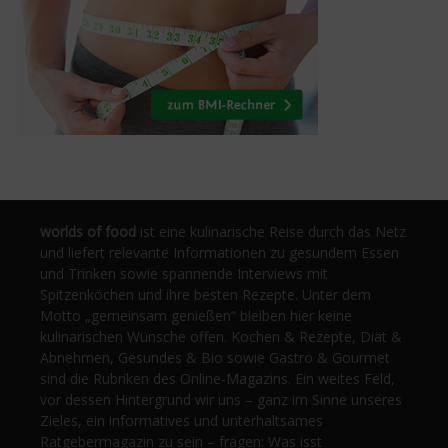
worlds of food
ist eine kulinarische Reise durch das Netz
und liefert relevante Informationen zu gesundem Essen
und Trinken sowie spannende Interviews mit
Spitzenköchen und ihre besten Rezepte. Unter dem
Motto „gemeinsam genießen“ bleiben hier keine
kulinarischen Wünsche offen. Kochen & Rezepte, Diät &
Abnehmen, Gesundes & Bio sowie Gastro & Gourmet
sind die Rubriken des Online-Magazins. Ein weites Feld,
vor dessen Hintergrund wir uns – ganz im Sinne unseres
Zieles, ein informatives und unterhaltsames
Ratgebermagazin zu sein – fragen: Was isst