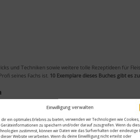
cks und Techniken sowie weitere tolle Rezeptideen für Fleis
rofi seines Fachs ist.
10 Exemplare dieses Buches gibt es z
n
age zum Thema Grillen teil.
Hier geht es zur worlds of foo
Einwilligung verwalten
dir ein optimales Erlebnis zu bieten, verwenden wir Technologien wie Cookies,
Geräteinformationen zu speichern und/oder darauf zuzugreifen. Wenn du die
hnologien zustimmst, können wir Daten wie das Surfverhalten oder eindeutige 
 dieser Website verarbeiten. Wenn du deine Einwillligung nicht erteilst oder