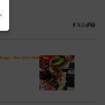
en
rage – Der Grill Chef