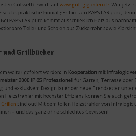
sten Grillwettbewerb auf
www.grill-giganten.de
. Wer jetzt
sse das praktische Einmalgeschirr von PAPSTAR pure; denn
. Bei PAPSTAR pure kommt ausschließlich Holz aus nachhalti
tierbare Teller und Schalen aus Zuckerrohr sowie Klarsic
 und Grillbücher
dem weiter gefeiert werden:
In Kooperation mit Infralogic v
meister 2000 IP 65 Professionell
für Garten, Terrasse oder 
g und exklusivem Design ist er der neue Trendsetter unte
en Heizstrahler mit höchster Effizienz können Sie auch getr
m
Grillen
sind out! Mit dem tollen Heizstrahler von Infralogi
men – und das ganz ohne schlechtes Gewissen!