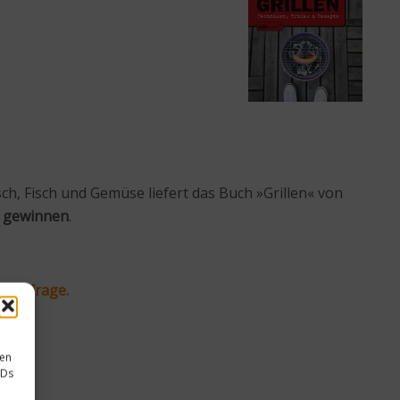
ch, Fisch und Gemüse liefert das Buch »Grillen« von
u gewinnen
.
d-Umfrage.
sen
IDs