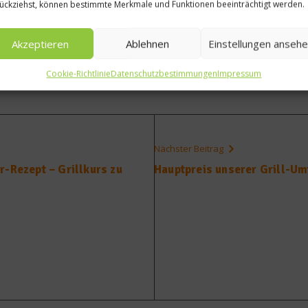
ückziehst, können bestimmte Merkmale und Funktionen beeinträchtigt werden.
www.infralogic.de
.
Akzeptieren
Ablehnen
Einstellungen anseh
Cookie-Richtlinie
Datenschutzbestimmungen
Impressum
Nächster Beitrag
r-Rezept – Grillkurs zu
Hauptpreis unserer Grill-Umf