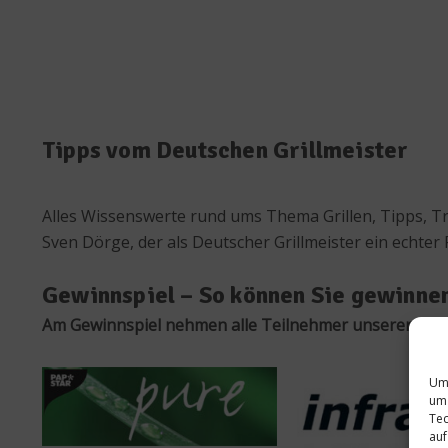
Tipps vom Deutschen Grillmeister
Alles Wissenswerte rund ums Thema Grillen, Tipps, Tri
Sven Dörge, der als Deutscher Grillmeister ein echter P
Gewinnspiel – So können Sie gewinne
Am Gewinnspiel nehmen alle Teilnehmer unserer Umfr
Um 
um 
Tec
auf