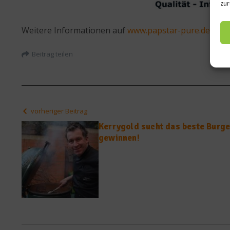
zur
Weitere Informationen auf
www.papstar-pure.de
und
Beitrag teilen
vorheriger Beitrag
Kerrygold sucht das beste Burge
gewinnen!