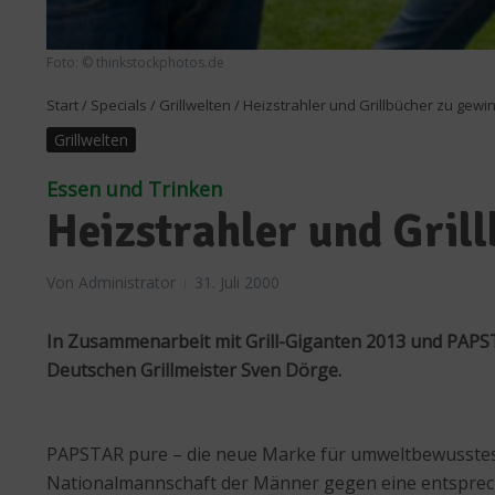
Foto: © thinkstockphotos.de
Start
/
Specials
/
Grillwelten
/
Heizstrahler und Grillbücher zu gewi
Grillwelten
Essen und Trinken
Heizstrahler und Gril
Von
Administrator
31. Juli 2000
In Zusammenarbeit mit Grill-Giganten 2013 und PAPSTA
Deutschen Grillmeister Sven Dörge.
PAPSTAR pure – die neue Marke für umweltbewusstes E
Nationalmannschaft der Männer gegen eine entspreche